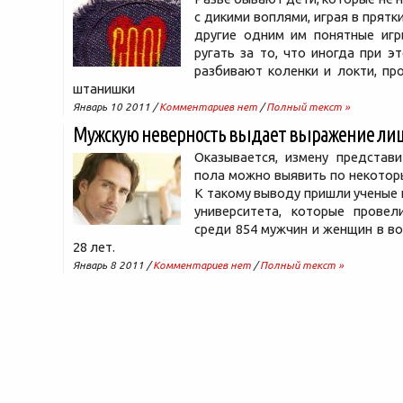
с дикими воплями, играя в прятк
другие одним им понятные игр
ругать за то, что иногда при э
разбивают коленки и локти, пр
штанишки
Январь 10 2011 /
Комментариев нет
/
Полный текст »
Мужскую неверность выдает выражение ли
Оказывается, измену представи
пола можно выявить по некотор
К такому выводу пришли ученые 
университета, которые провел
среди 854 мужчин и женщин в во
28 лет.
Январь 8 2011 /
Комментариев нет
/
Полный текст »