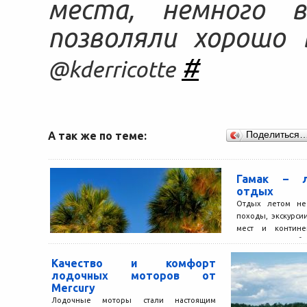
места, немного в
позволяли хорошо
#
@kderricotte
А так же по теме:
Поделиться
Гамак – л
отдых
Отдых летом не 
походы, экскурси
мест и контине
ассоциируется с бе
Качество и комфорт
лодочных моторов от
Mercury
Лодочные моторы стали настоящим