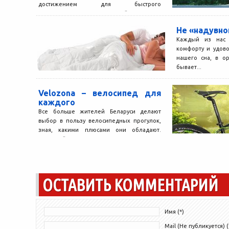
достижением для быстрого
передвижения по воде. И, действительно,
для истинного любителя порыбачить,
Не «надувн
какой может быть отдых...
Каждый из нас 
комфорту и удово
нашего сна, в о
бывает...
Velozona – велосипед для
каждого
Все больше жителей Беларуси делают
выбор в пользу велосипедных прогулок,
зная, какими плюсами они обладают.
Активный интерес к двухколесному
транспорту подтверждается тем,...
ОСТАВИТЬ КОММЕНТАРИЙ
Имя (*)
Mail (Не публикуется) (