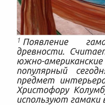
1
Появление гам
древности. Считае
южно-американск
популярный сегод
предмет интерьера
Христофору Колумб
используют гамаки в