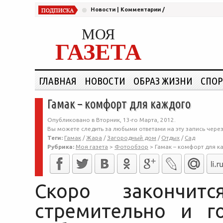
Новости
|
Комментарии
/
МОЯ
ГАЗЕТА
ГЛАВНАЯ
НОВОСТИ
ОБРАЗ ЖИЗНИ
СПОР
Гамак – комфорт для каждого
Опубликовано в Вторник, 13-го Марта, 2012.
Вы можете следить за любыми ответами на эту запись чере
Теги:
Гамак
/
Жара
/
Загородный дом
/
Отдых
/
Сад
Рубрика:
Моя газета
>
Фотообзор
>
Гамак – комфорт для к
Скоро закончит
стремительно и г