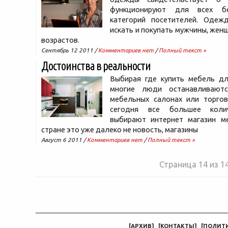
функционируют для всех б
категорий посетителей. Одеж
искать и покупать мужчины, женщ
возрастов.
Сентябрь 12 2011 /
Комментариев нет
/
Полный текст »
Достоинства в реальности
Выбирая где купить мебель дл
многие люди останавливают
мебельных салонах или торгов
сегодня все большее коли
выбирают интернет магазин м
стране это уже далеко не новость, магазины
Август 6 2011 /
Комментариев нет
/
Полный текст »
Страница 14 из 1
[
АРХИВ
]
[
КОНТАКТЫ
]
[
ПОЛИТ