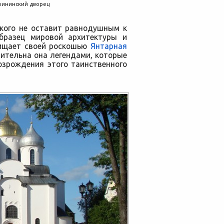
ерининский дворец
икого не оставит равнодушным к
бразец мировой архитектуры и
хищает своей роскошью
Янтарная
вительна она легендами, которые
озрождения этого таинственного