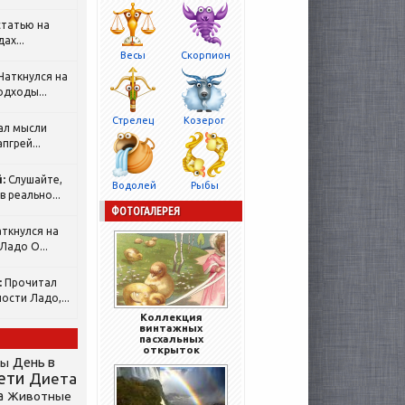
татью на
ах...
Весы
Скорпион
Наткнулся на
одходы...
Стрелец
Козерог
ал мысли
пгрей...
:
Слушайте,
Водолей
Рыбы
 реально...
ФОТОГАЛЕРЕЯ
ткнулся на
Ладо О...
:
Прочитал
ости Ладо,...
Коллекция
винтажных
пасхальных
открыток
День в
сы
ети
Диета
а
Животные