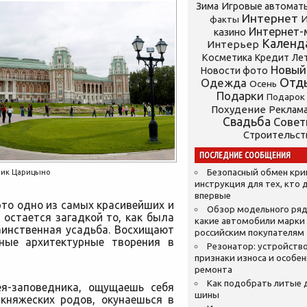
Зима
Игровые автомат
Интернет
И
факты
Интернет-
казино
Календ
Интерьер
Косметика
Кредит
Ле
Новый
Новости фото
Отд
Одежда
Осень
Подарки
Подарок
Похудение
Реклам
Свадьба
Сове
Строительст
ПОСЛЕДНИЕ СООБЩЕНИЯ
Безопасный обмен кр
ник Царицыно
инструкция для тех, кто 
впервые
то одно из самых красивейших и
Обзор модельного ряд
 остается загадкой то, как была
какие автомобили марки
аинственная усадьба. Восхищают
российским покупателям
ные архитектурные творения в
Резонатор: устройство
признаки износа и особе
ремонта
Как подобрать литые 
ея-заповедника, ощущаешь себя
шины
 княжеских родов, окунаешься в