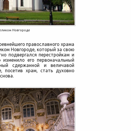
Великом Новгороде
ревнейшего православного храма
иком Новгороде, который за свою
тно подвергался перестройкам и
о изменило его первоначальный
нный сдержанной и величавой
е, посетив храм, стать духовно
снова.