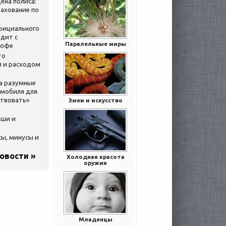
ена полиса:
ахование по
официального
дит с
Паралельные миры
кофе
то
 и расходом
за разумные
омобиля для
ствовать»
Змеи и искусство
ыши и
сы, минусы и
новости »
Холодная красота
оружия
Младенцы