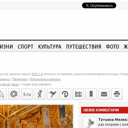
ЖИЗНИ
СПОРТ
КУЛЬТУРА
ПУТЕШЕСТВИЯ
ФОТО
Ж
а эту запись через
RSS 2.0
ленту и оставлять свои комментарии в конце стать
ицыно
/
Эрмитаж
/
Янтарная комната
одной день
>
Один раз увидеть
СВЕЖИЕ КОММЕНТАРИИ
Татьяна Мелик:
раз спорили с кол