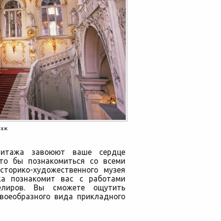
таж
митажа завоюют ваше сердце
что бы познакомиться со всеми
торико-художественного музея
жа познакомит вас с работами
лиров. Вы сможете ощутить
своеобразного вида прикладного