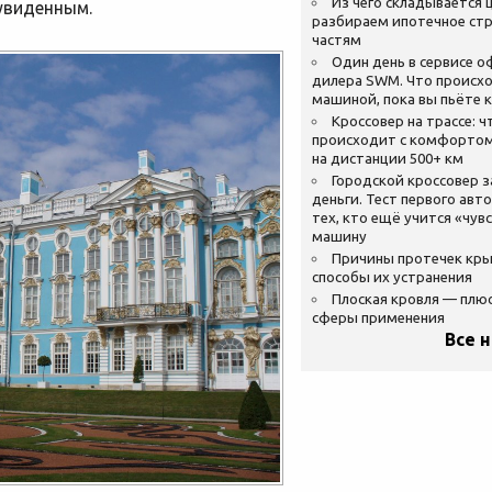
Из чего складывается ц
увиденным.
разбираем ипотечное стр
частям
Один день в сервисе 
дилера SWM. Что происхо
машиной, пока вы пьёте 
Кроссовер на трассе: ч
происходит с комфортом
на дистанции 500+ км
Городской кроссовер 
деньги. Тест первого авт
тех, кто ещё учится «чув
машину
Причины протечек кр
способы их устранения
Плоская кровля — плю
сферы применения
Все 