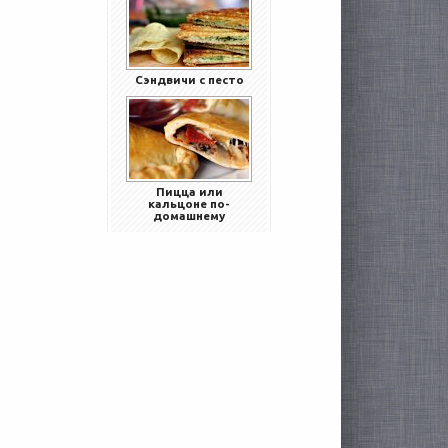
Сэндвичи с песто
Пицца или
кальцоне по-
домашнему