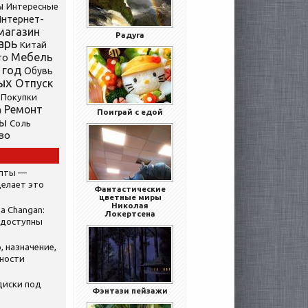
ы
Интересные
нтернет-
магазин
Радуга
арь
Китай
Мебель
то
 год
Обувь
ых
Отпуск
Покупки
Ремонт
а
Поиграй с едой
ты
Соль
во
ипты —
делает это
Фантастические
цветные миры
Николая
а Changan:
Локертсена
 доступны
, назначение,
нности
диски под
Фэнтази пейзажи