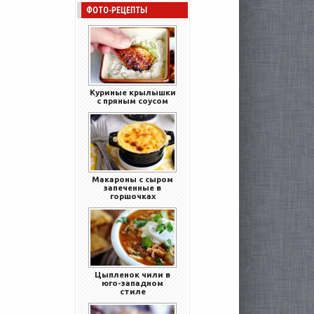
ФОТО-РЕЦЕПТЫ
Куриные крылышки
с пряным соусом
Макароны с сыром
запеченные в
горшочках
Цыпленок чили в
юго-западном
стиле