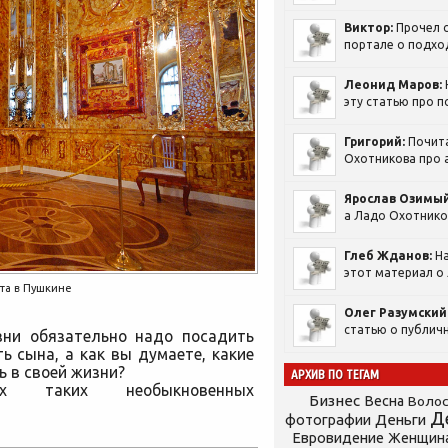
Виктор:
Прочел с
портале о подход
Леонид Маров:
эту статью про п
Григорий:
Почит
Охотникова про а
Ярослав Озимый
а Ладо Охотников
Глеб Жданов:
На
этот материал о 
та в Пушкине
Олег Разумский
статью о публичн
зни обязательно надо посадить
ь сына, а как вы думаете, какие
ь в своей жизни?
АРХИВ ПО ТЕГАМ
х таких необыкновенных
Бизнес
Весна
Воло
Д
фотографии
Деньги
Евровидение
Женщин