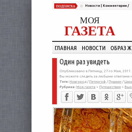
Новости
|
Комментарии
/
МОЯ
ГАЗЕТА
ГЛАВНАЯ
НОВОСТИ
ОБРАЗ 
Один раз увидеть
Опубликовано в Пятницу, 27-го Мая, 2011.
Вы можете следить за любыми ответами н
Теги:
Новгород
/
Петергоф
/
Пушкин
/
Цар
Рубрика:
Моя газета
>
Путешествия
>
Вых