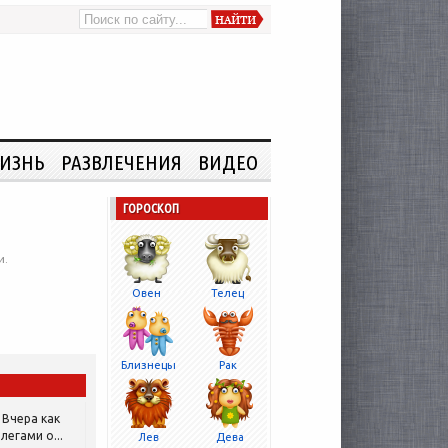
ИЗНЬ
РАЗВЛЕЧЕНИЯ
ВИДЕО
ГОРОСКОП
и.
Овен
Телец
Близнецы
Рак
Вчера как
легами о...
Лев
Дева