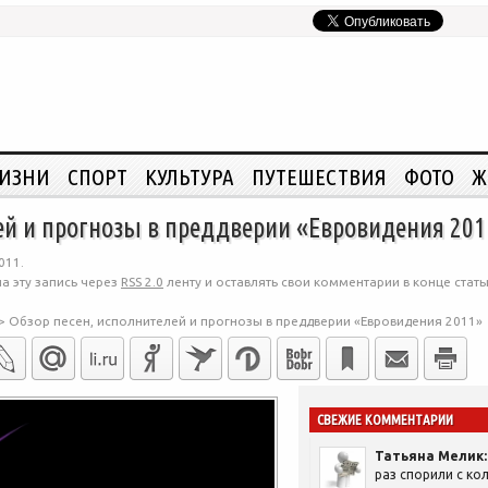
ЖИЗНИ
СПОРТ
КУЛЬТУРА
ПУТЕШЕСТВИЯ
ФОТО
Ж
ей и прогнозы в преддверии «Евровидения 201
011.
а эту запись через
RSS 2.0
ленту и оставлять свои комментарии в конце стать
>
Обзор песен, исполнителей и прогнозы в преддверии «Евровидения 2011»
СВЕЖИЕ КОММЕНТАРИИ
Татьяна Мелик:
раз спорили с кол