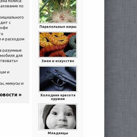
ена полиса:
ахование по
официального
дит с
Паралельные миры
кофе
то
 и расходом
за разумные
омобиля для
ствовать»
Змеи и искусство
ыши и
сы, минусы и
новости »
Холодная красота
оружия
Младенцы