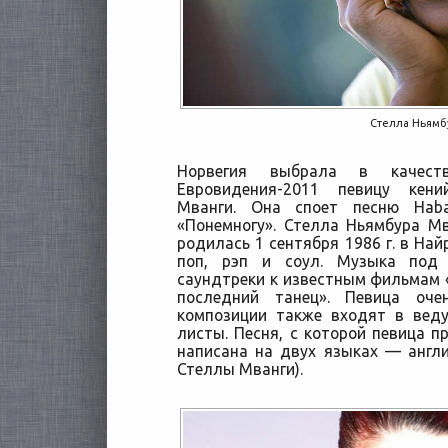
Стелла Ньямб
Норвегия выбрала в качеств
Евровидения-2011 певицу кени
Мванги. Она споет песню Hab
«Понемногу». Стелла Ньямбура Мва
родилась 1 сентября 1986 г. в Най
поп, рэп и соул. Музыка под
саундтреки к известным фильмам «
последний танец». Певица оче
композиции также входят в вед
листы. Песня, с которой певица п
написана на двух языках — англ
Стеллы Мванги).