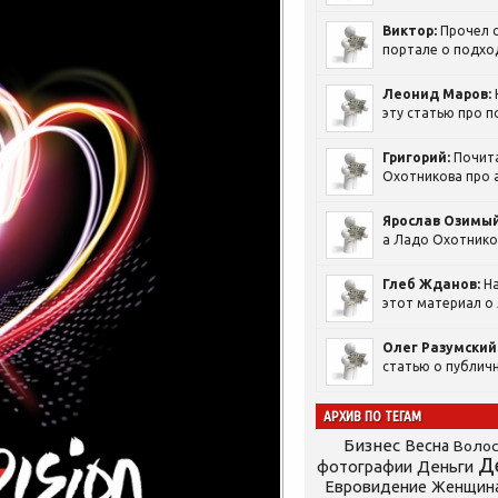
Виктор:
Прочел с
портале о подход
Леонид Маров:
эту статью про п
Григорий:
Почит
Охотникова про а
Ярослав Озимый
а Ладо Охотников
Глеб Жданов:
На
этот материал о 
Олег Разумский
статью о публичн
АРХИВ ПО ТЕГАМ
Бизнес
Весна
Воло
Д
фотографии
Деньги
Евровидение
Женщин