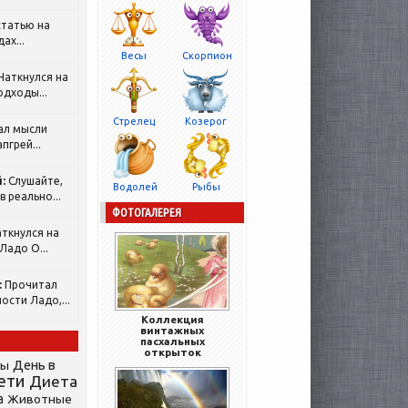
татью на
ах...
Весы
Скорпион
Наткнулся на
одходы...
Стрелец
Козерог
ал мысли
пгрей...
:
Слушайте,
Водолей
Рыбы
 реально...
ФОТОГАЛЕРЕЯ
ткнулся на
Ладо О...
:
Прочитал
ости Ладо,...
Коллекция
винтажных
пасхальных
открыток
День в
сы
ети
Диета
а
Животные