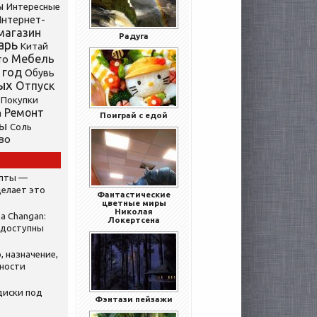
ы
Интересные
нтернет-
магазин
Радуга
арь
Китай
Мебель
то
 год
Обувь
ых
Отпуск
Покупки
Ремонт
а
Поиграй с едой
ты
Соль
во
ипты —
делает это
Фантастические
цветные миры
Николая
а Changan:
Локертсена
 доступны
, назначение,
нности
диски под
Фэнтази пейзажи