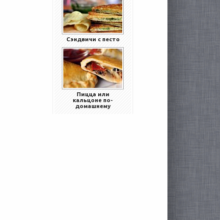
Сэндвичи с песто
Пицца или
кальцоне по-
домашнему