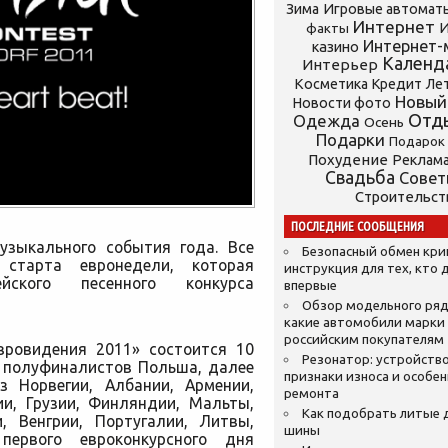
Зима
Игровые автомат
Интернет
И
факты
Интернет-
казино
Календ
Интерьер
Косметика
Кредит
Ле
Новый
Новости фото
Отд
Одежда
Осень
Подарки
Подарок
Похудение
Реклам
Свадьба
Сове
Строительст
ПОСЛЕДНИЕ СООБЩЕНИЯ
узыкального события года. Все
Безопасный обмен кр
старта евронедели, которая
инструкция для тех, кто 
йского песенного конкурса
впервые
Обзор модельного ряд
какие автомобили марки
российским покупателям
вровидения 2011» состоится 10
Резонатор: устройство
 полуфиналистов Польша, далее
признаки износа и особе
з Норвегии, Албании, Армении,
ремонта
ии, Грузии, Финляндии, Мальты,
Как подобрать литые 
, Венгрии, Португалии, Литвы,
шины
первого евроконкурсного дня