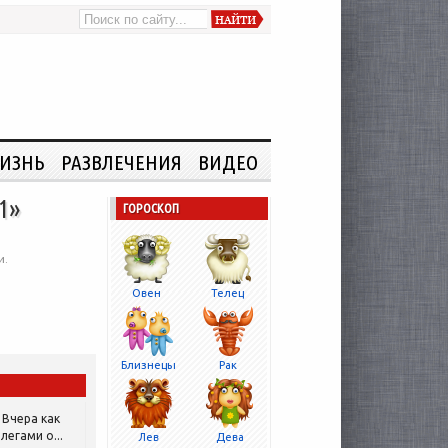
ИЗНЬ
РАЗВЛЕЧЕНИЯ
ВИДЕО
1»
ГОРОСКОП
и.
Овен
Телец
Близнецы
Рак
Вчера как
легами о...
Лев
Дева