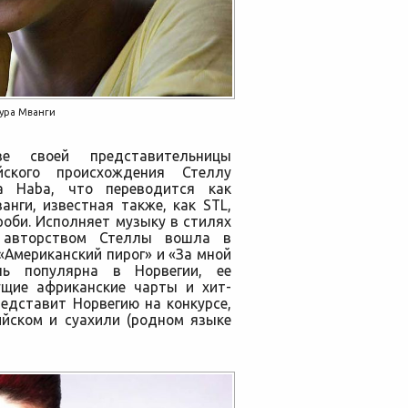
ура Мванги
е своей представительницы
йского происхождения Стеллу
a Haba, что переводится как
нги, известная также, как STL,
роби. Исполняет музыку в стилях
 авторством Стеллы вошла в
Американский пирог» и «За мной
нь популярна в Норвегии, ее
ущие африканские чарты и хит-
редставит Норвегию на конкурсе,
ийском и суахили (родном языке