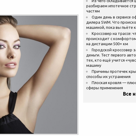
Из чего складывается ц
разбираем ипотечное стр
частям
Один день в сервисе 
дилера SWM. Что происхо
машиной, пока вы пьёте 
Кроссовер на трассе: ч
происходит с комфортом
на дистанции 500+ км
Городской кроссовер 
деньги. Тест первого авт
тех, кто ещё учится «чув
машину
Причины протечек кр
способы их устранения
Плоская кровля — плю
сферы применения
Все 