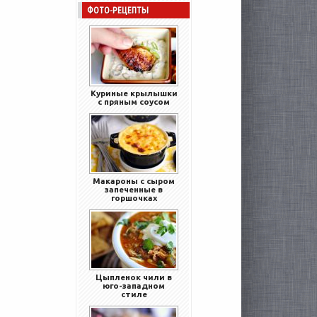
ФОТО-РЕЦЕПТЫ
Куриные крылышки
с пряным соусом
Макароны с сыром
запеченные в
горшочках
Цыпленок чили в
юго-западном
стиле