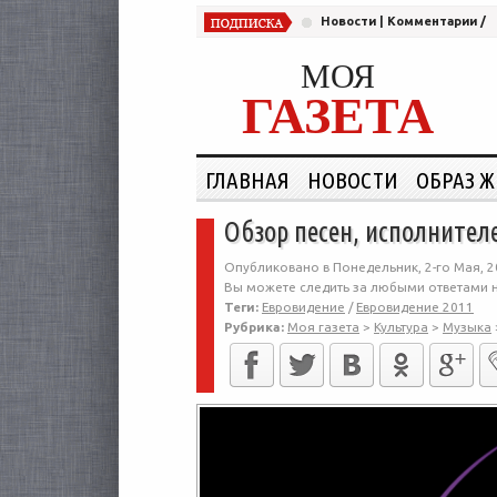
Новости
|
Комментарии
/
МОЯ
ГАЗЕТА
ГЛАВНАЯ
НОВОСТИ
ОБРАЗ 
Обзор песен, исполнител
Опубликовано в Понедельник, 2-го Мая, 2
Вы можете следить за любыми ответами н
Теги:
Евровидение
/
Евровидение 2011
Рубрика:
Моя газета
>
Культура
>
Музыка