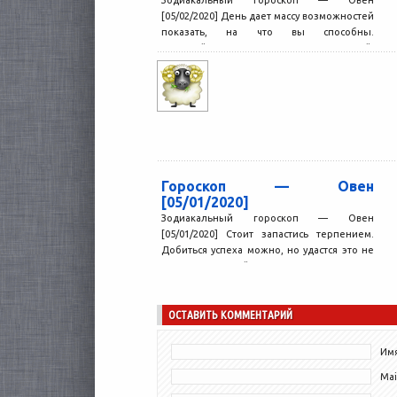
[05/02/2020] День дает массу возможностей
показать, на что вы способны.
Постарайтесь не упустить ни одной.
Окружающих...
Гороскоп — Овен
[05/01/2020]
Зодиакальный гороскоп — Овен
[05/01/2020] Стоит запастись терпением.
Добиться успеха можно, но удастся это не
сразу; не отступайте после первых...
ОСТАВИТЬ КОММЕНТАРИЙ
Имя
Mai