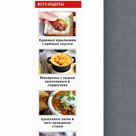
ФОТО-РЕЦЕПТЫ
Куриные крылышки
с пряным соусом
Макароны с сыром
запеченные в
горшочках
Цыпленок чили в
юго-западном
стиле