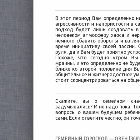
В этот период Вам определенно н
агрессивности и напористости в с
подход будет лишь создавать 
человеком атмосферу хаоса и нер
немного сбавить обороты и взглян
время инициативу своей пассии.
руля, да и Вам будет приятно устр
Похоже, что сегодня утром Вы
мрачны, и это определенно не буд
ближе ко второй половине дня Вы
общительное и жизнерадостное умо
стоит сконцентрироваться на обще
Скажите, вы о семейном сч
задумывались? И не надо пока. Тол
вопросы о вашем будущем ребенк
сами. Если ответите честно, он точ
CЕМЕЙНЫЙ ГОРОСКОП — ОВЕН [30/05