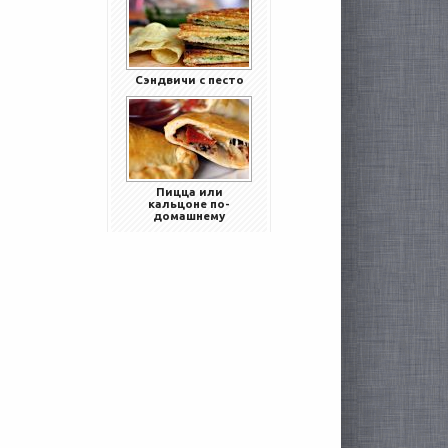
Сэндвичи с песто
Пицца или
кальцоне по-
домашнему