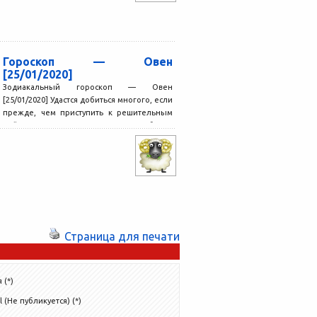
Гороскоп — Овен
[25/01/2020]
Зодиакальный гороскоп — Овен
[25/01/2020] Удастся добиться многого, если
прежде, чем приступить к решительным
действиям, вы проанализируете события
недавнего прошлого:...
Страница для печати
 (*)
l (Не публикуется) (*)