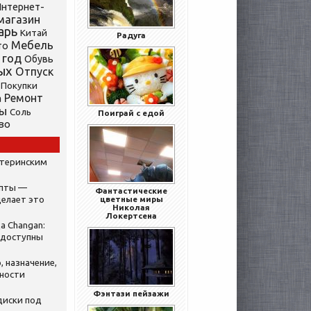
нтернет-
магазин
арь
Китай
Радуга
Мебель
то
 год
Обувь
ых
Отпуск
Покупки
Ремонт
а
ты
Соль
Поиграй с едой
во
атеринским
ипты —
Фантастические
делает это
цветные миры
Николая
Локертсена
а Changan:
 доступны
, назначение,
нности
Фэнтази пейзажи
диски под