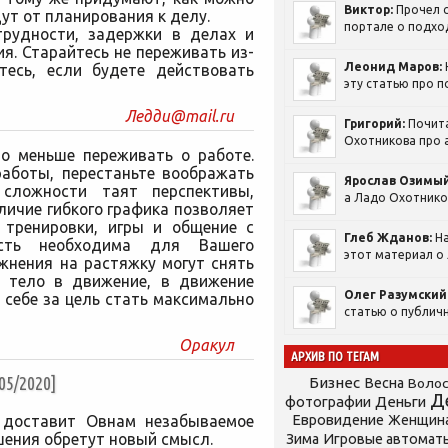
Виктор:
Прочел с
ут от планирования к делу.
портале о подход
трудности, задержки в делах и
я. Старайтесь не переживать из-
Леонид Маров:
тесь, если будете действовать
эту статью про п
Ледди@mail.ru
Григорий:
Почит
Охотникова про а
о меньше переживать о работе.
работы, перестаньте воображать
Ярослав Озимый
 сложности таят перспективы,
а Ладо Охотников
личие гибкого графика позволяет
 тренировки, игры и общение с
Глеб Жданов:
На
ость необходима для Вашего
этот материал о 
жнения на растяжку могут снять
е тело в движение, в движение
Олег Разумский
 себе за цель стать максимально
статью о публичн
Оракул
АРХИВ ПО ТЕГАМ
5/2020]
Бизнес
Весна
Воло
Д
фотографии
Деньги
Евровидение
 доставит Овнам незабываемое
Женщин
шения обретут новый смысл.
Зима
Игровые автомат