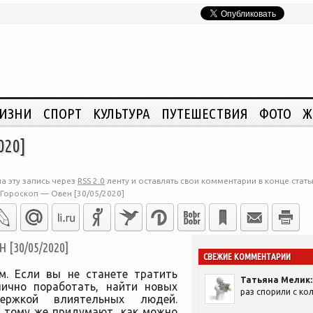
ЖИЗНИ
СПОРТ
КУЛЬТУРА
ПУТЕШЕСТВИЯ
ФОТО
Ж
020]
а эту запись через
RSS 2.0
ленту и оставлять свои комментарии в конце стать
Гороскоп — Овен [30/05/2020]
[30/05/2020]
СВЕЖИЕ КОММЕНТАРИИ
м. Если вы не станете тратить
Татьяна Мелик:
лично поработать, найти новых
раз спорили с кол
держкой влиятельных людей.
к тому же придумают, как можно