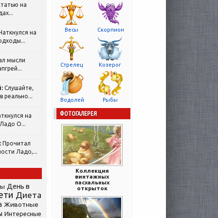
татью на
ах...
Весы
Скорпион
Наткнулся на
одходы...
ал мысли
Стрелец
Козерог
пгрей...
:
Слушайте,
 реально...
Водолей
Рыбы
ФОТОГАЛЕРЕЯ
ткнулся на
Ладо О...
:
Прочитал
ости Ладо,...
Коллекция
винтажных
пасхальных
День в
сы
открыток
ети
Диета
а
Животные
ы
Интересные