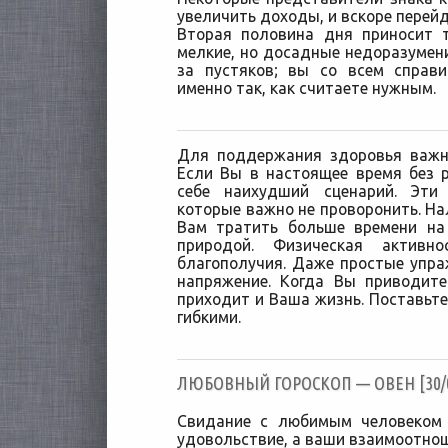
увеличить доходы, и вскоре перейд
Вторая половина дня приносит 
мелкие, но досадные недоразумени
за пустяков; вы со всем справи
именно так, как считаете нужным.
Для поддержания здоровья важн
Если Вы в настоящее время без 
себе наихудший сценарий. Эти
которые важно не проворонить. На
Вам тратить больше времени на
природой. Физическая активн
благополучия. Даже простые упра
напряжение. Когда Вы приводит
приходит и Ваша жизнь. Поставьте
гибкими.
ЛЮБОВНЫЙ ГОРОСКОП — ОВЕН [30/0
Свидание с любимым человеком
удовольствие, а ваши взаимоотно