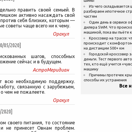
шины
Из чего складывается ц
дельно править своей семьей. В
разбираем ипотечное стр
слишком активно насаждать свой
частям
 против себя близких, которым —
Один день в сервисе 
 советы чаще всего ни к чему.
дилера SWM. Что происхо
машиной, пока вы пьёте 
Оракул
Кроссовер на трассе: ч
происходит с комфортом
/05/2020]
на дистанции 500+ км
Городской кроссовер 
искованных шагов, способных
деньги. Тест первого авт
жение сейчас и в будущем.
тех, кто ещё учится «чув
машину
АстроМеридиан
Причины протечек кр
способы их устранения
т всю необходимую поддержку.
Все 
аботу, связанную с зарубежьем,
о чем не пожалеете.
Оракул
2020]
ом своего питания, то состояние
 и не принесет Овнам проблем.