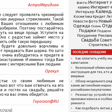
Интернет
И
факты
АстроМеридиан
Интернет-
казино
Календ
Интерьер
е следует проявлять чрезмерной
Косметика
Кредит
Ле
воих амурных стремлениях. Такой
Новый
Новости фото
в Ваших отношениях с любимым
Отд
Одежда
Осень
азберихи. Поэтому постарайтесь
Подарки
Подарок
уть на вещи проще. Уступите на
Похудение
Реклам
 Она с радостью займет место у
Свадьба
Сове
оить себе такую передышку.
Строительст
 будете довольно ворчливы и
ет придавать Вам шарма. Но зато
ПОСЛЕДНИЕ СООБЩЕНИЯ
 очень взбодритесь и придете в
Как оплатить учёбу м
настроение. И именно тогда Вам
капиталом
нии с интересными Вам людьми.
Безопасный обмен кр
Оракул
инструкция для тех, кто 
впервые
астье со своим любимым не
Обзор модельного ряд
ько вот что вам отвечать на его
какие автомобили марки
е и гостях на свадьбу, решайте
российским покупателям
но на вас очень обидится.
Резонатор: устройство
признаки износа и особе
Гороскоп@RU
ремонта
Как подобрать литые 
/2020]