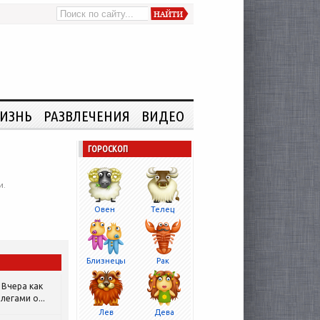
ИЗНЬ
РАЗВЛЕЧЕНИЯ
ВИДЕО
ГОРОСКОП
и.
Овен
Телец
Близнецы
Рак
Вчера как
легами о...
Лев
Дева