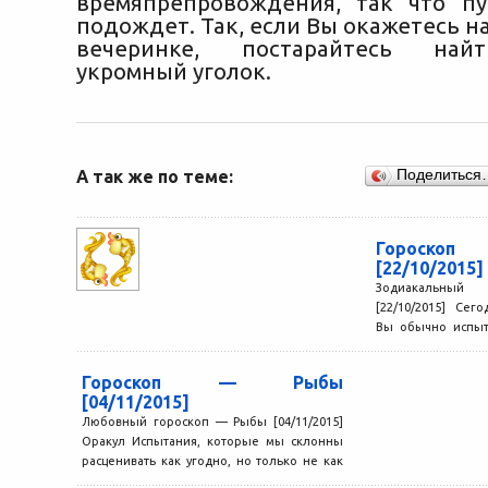
времяпрепровождения, так что пу
подождет. Так, если Вы окажетесь н
вечеринке, постарайтесь най
укромный уголок.
А так же по теме:
Поделиться
Гороск
[22/10/2015]
Зодиакальный
[22/10/2015] Сег
Вы обычно испыт
чувствах, развею
Вы...
Гороскоп — Рыбы
[04/11/2015]
Любовный гороскоп — Рыбы [04/11/2015]
Оракул Испытания, которые мы склонны
расценивать как угодно, но только не как
неотъемлемую составляющую жизни,...