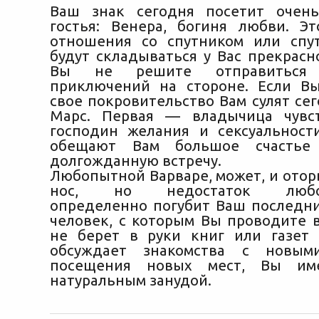
Ваш знак сегодня посетит очень
гостья: Венера, богиня любви. Эт
отношения со спутником или спу
будут складываться у Вас прекрасн
Вы не решите отправиться
приключений на стороне. Если В
свое покровительство Вам сулят се
Марс. Первая — владычица чувс
господин желания и сексуальност
обещают Вам большое счасть
долгожданную встречу.
Любопытной Варваре, может, и отор
нос, но недостаток любозн
определенно погубит Ваш последни
человек, с которым Вы проводите в
не берет в руки книг или газет
обсуждает знакомства с новы
посещения новых мест, Вы им
натуральным занудой.