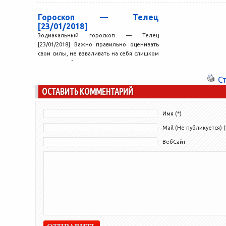
неблагоприятно, 
удастся реализоват
Гороскоп — Телец
[23/01/2018]
Зодиакальный гороскоп — Телец
[23/01/2018] Важно правильно оценивать
свои силы, не взваливать на себя слишком
много, не обещать того, что...
С
ОСТАВИТЬ КОММЕНТАРИЙ
Имя (*)
Mail (Не публикуется) (
ВебСайт