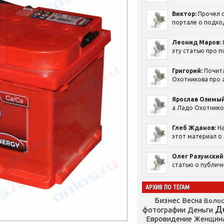
Виктор:
Прочел с
портале о подход
Леонид Маров:
эту статью про п
Григорий:
Почит
Охотникова про а
Ярослав Озимый
а Ладо Охотников
Глеб Жданов:
На
этот материал о 
Олег Разумский
статью о публичн
АРХИВ ПО ТЕГАМ
Бизнес
Весна
Воло
Д
фотографии
Деньги
Евровидение
Женщин