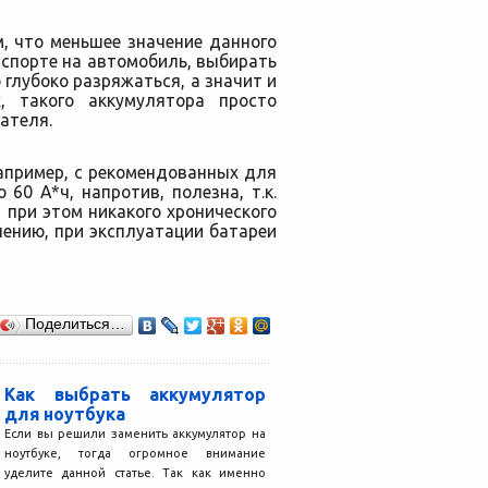
, что меньшее значение данного
аспорте на автомобиль, выбирать
глубоко разряжаться, а значит и
х, такого аккумулятора просто
ателя.
апример, с рекомендованных для
60 А*ч, напротив, полезна, т.к.
 при этом никакого хронического
ению, при эксплуатации батареи
Поделиться…
Как выбрать аккумулятор
для ноутбука
Если вы решили заменить аккумулятор на
ноутбуке, тогда огромное внимание
уделите данной статье. Так как именно