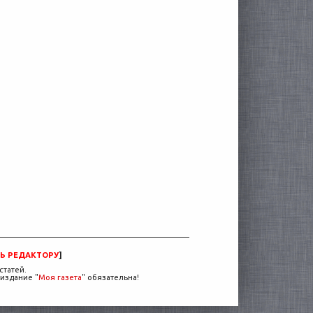
Ь РЕДАКТОРУ
]
статей.
издание "
Моя газета
" обязательна!