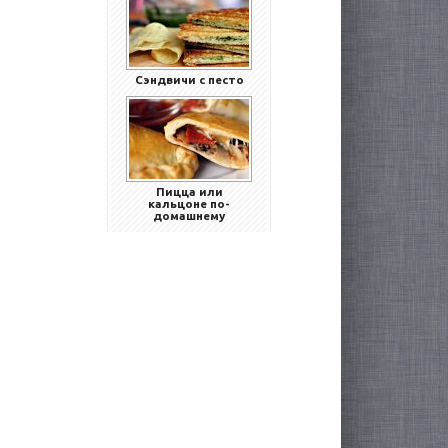
Сэндвичи с песто
Пицца или
кальцоне по-
домашнему