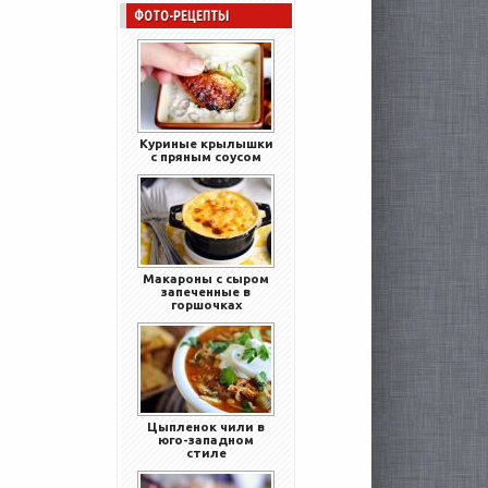
ФОТО-РЕЦЕПТЫ
Куриные крылышки
с пряным соусом
Макароны с сыром
запеченные в
горшочках
Цыпленок чили в
юго-западном
стиле