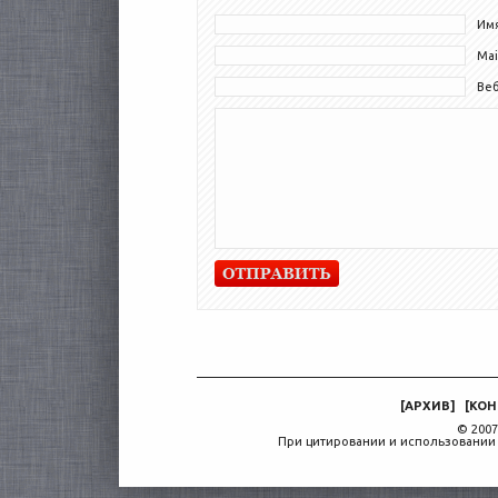
Имя
Mai
Ве
[
АРХИВ
]
[
КОН
© 2007
При цитировании и использовании 