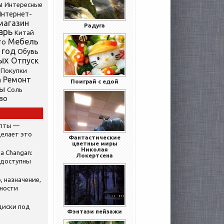
ы
Интересные
нтернет-
магазин
Радуга
арь
Китай
Мебель
то
 год
Обувь
ых
Отпуск
Покупки
Ремонт
а
Поиграй с едой
ты
Соль
во
ипты —
делает это
Фантастические
цветные миры
Николая
а Changan:
Локертсена
 доступны
, назначение,
нности
диски под
Фэнтази пейзажи