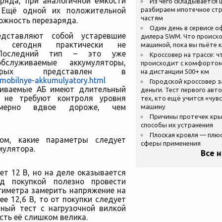
зряда, при аналогичной ёмкости
Из чего складывается ц
 Ещё одной их положительной
разбираем ипотечное стр
частям
ожность перезаряда.
Один день в сервисе 
дставляют собой устаревшие
дилера SWM. Что происхо
ы, сегодня практически не
машиной, пока вы пьёте 
 Последний тип – это уже
Кроссовер на трассе: ч
бслуживаемые аккумуляторы,
происходит с комфортом
рых представлен в
на дистанции 500+ км
tomobilnye-akkumulyatory.html
Городской кроссовер 
уживаемые АБ имеют длительный
деньги. Тест первого авт
, не требуют контроля уровня
тех, кто ещё учится «чув
имерно вдвое дороже, чем
машину
Причины протечек кр
способы их устранения
Плоская кровля — плю
ом, какие параметры следует
сферы применения
мулятора.
Все 
т 12 В, но на деле оказывается
ед покупкой полезно провести
тиметра замерить напряжение на
е 12,6 В, то от покупки следует
нный тест с нагрузочной вилкой
сть её слишком велика.