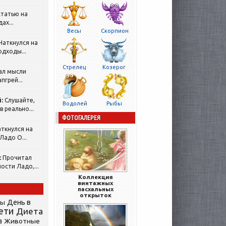
татью на
ах...
Весы
Скорпион
Наткнулся на
одходы...
Стрелец
Козерог
ал мысли
пгрей...
:
Слушайте,
Водолей
Рыбы
 реально...
ФОТОГАЛЕРЕЯ
ткнулся на
Ладо О...
:
Прочитал
ости Ладо,...
Коллекция
винтажных
пасхальных
открыток
День в
сы
ети
Диета
а
Животные