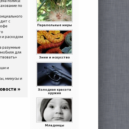
ена полиса:
ахование по
официального
дит с
Паралельные миры
кофе
то
 и расходом
за разумные
омобиля для
ствовать»
Змеи и искусство
ыши и
сы, минусы и
новости »
Холодная красота
оружия
Младенцы