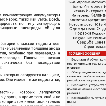
Зима
Игровые автомат
Интернет
И
факты
Интернет-
казино
Календ
х комплектующих аккумуляторы
Интерьер
 марок, таких как Varta, Bosch,
Косметика
Кредит
Ле
цировать по типу легирующего
Новый
Новости фото
свинцовые электроды АБ для
Отд
Одежда
Осень
Подарки
Подарок
Похудение
Реклам
Свадьба
Сове
батарей с массой недостатков:
Строительст
ствие увеличения толщины анода
тин, особенно при перезаряде, а
ПОСЛЕДНИЕ СООБЩЕНИЯ
аморазряда. Плюсы — низкая
Безопасный обмен кр
практически без последствий
инструкция для тех, кто 
;
впервые
Обзор модельного ряд
ы которых легируются кальцием,
какие автомобили марки
ой. Они имеют те же недостатки,
российским покупателям
Резонатор: устройство
признаки износа и особе
пластины которых легируются
ремонта
о дороги, а кроме того, ещё и не
Как подобрать литые 
нако при этом имеют значительно
шины