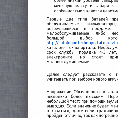
более низкий уровень самора
меньшую массу и габариты.
особенностью является невозм
Первые два типа батарей пре
обслуживаемые аккумулятор
встречающиеся в продаже.
малообслуживаемые либо нео
большой выбор кото
http://catalogue.technoportal.ua/av
каталоге технопортала. Необсл
срок службы, порядка 4-5 лет
электролита, но стоят пр
малообслуживаемые.
Далее следует рассказать о т
учитывать при выборе нового акку
Напряжение. Обычно оно составляе
несколько более высоким. Пер
небольшой тест: при помощи муль
выводах. Если значение будет мене
отказаться, даже если традицио
пройден отлично, так как погрешно