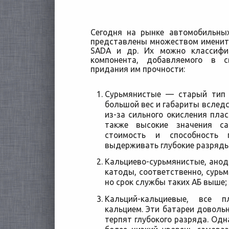
Сегодня на рынке автомобильны
представлены множеством именитых
SADA и др. Их можно классифи
компонента, добавляемого в 
придания им
прочности:
Сурьмянистые — старый тип 
большой вес и габариты вслед
из-за сильного окисления плас
также высокие значения с
стоимость и способность 
выдерживать глубокие разряды
Кальциево-сурьмянистые, анод
катоды, соответственно, сурьм
но срок службы таких АБ выше;
Кальций-кальциевые, все 
кальцием. Эти батареи довольн
терпят глубокого разряда. Од