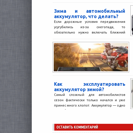
Зима и автомобильный
аккумулятор, что делать?
Если дорожные условия передвижения
усугубились из-за снегопада, то
обязательно нужно включать ближний
свет на своем транспортном средстве.
Нужно быть ответственным,...
Как эксплуатировать
аккумулятор зимой?
Самый сложный для автомобилистов
сезон фактически только начался и уже
принес много хлопот. Аккумулятор — одно
из слабых мест в...
ОСТАВИТЬ КОММЕНТАРИЙ