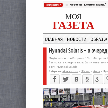
Новости
|
Комментарии
/
МОЯ
ГАЗЕТА
ГЛАВНАЯ
НОВОСТИ
ОБРАЗ 
Hyundai Solaris – в очер
Опубликовано в Вторник, 19-го Февраля, 
Вы можете следить за любыми ответами н
Теги:
Hyundai Solaris
Рубрика:
Моя газета
>
Жизнь
>
Авто
>
Hyu