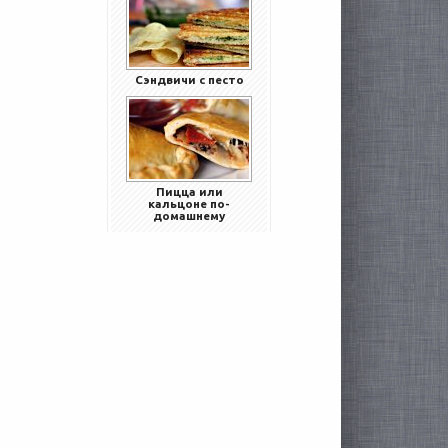
Сэндвичи с песто
Пицца или
кальцоне по-
домашнему