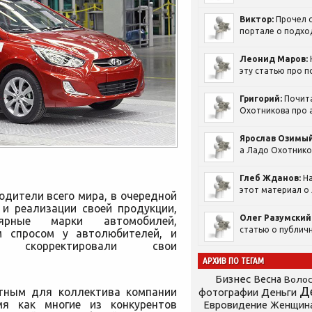
Виктор:
Прочел с
портале о подход
Леонид Маров:
эту статью про п
Григорий:
Почит
Охотникова про а
Ярослав Озимый
а Ладо Охотников
Глеб Жданов:
На
этот материал о 
одители всего мира, в очередной
 и реализации своей продукции,
Олег Разумский
ярные марки автомобилей,
статью о публичн
м спросом у автолюбителей, и
корректировали свои
АРХИВ ПО ТЕГАМ
Бизнес
Весна
Воло
Д
тным для коллектива компании
фотографии
Деньги
я как многие из конкурентов
Евровидение
Женщин