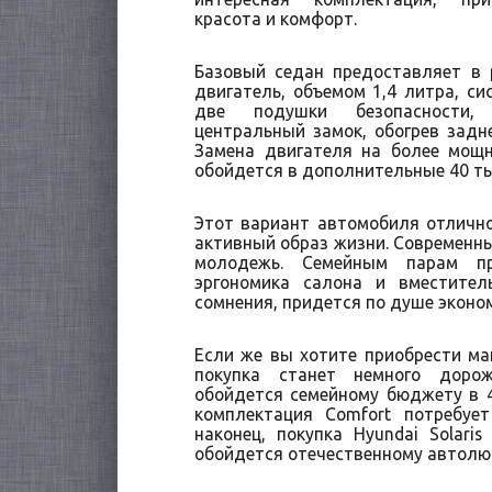
красота и комфорт.
Базовый седан предоставляет в 
двигатель, объемом 1,4 литра, си
две подушки безопасности, 
центральный замок, обогрев задне
Замена двигателя на более мощ
обойдется в дополнительные 40 ты
Этот вариант автомобиля отличн
активный образ жизни. Современны
молодежь. Семейным парам п
эргономика салона и вместител
сомнения, придется по душе эконо
Если же вы хотите приобрести м
покупка станет немного дорож
обойдется семейному бюджету в 4
комплектация Comfort потребуе
наконец, покупка Hyundai Solari
обойдется отечественному автолюб