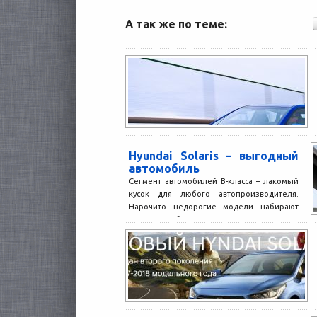
А так же по теме:
Hyundai Solaris – выгодный
автомобиль
Сегмент автомобилей B-класса – лакомый
кусок для любого автопроизводителя.
Нарочито недорогие модели набирают
всю большую популярность.
Автомобильные марки один за...