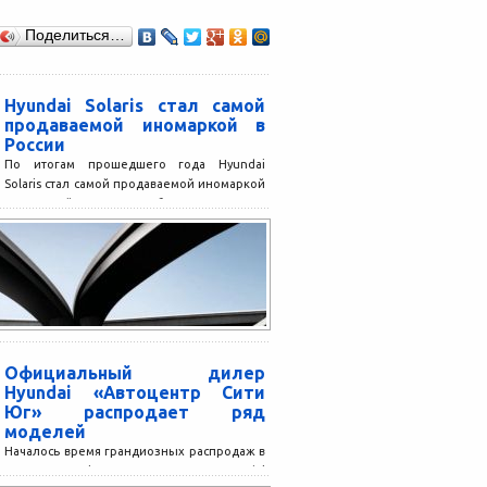
Поделиться…
Hyundai Solaris стал самой
продаваемой иномаркой в
России
По итогам прошедшего года Hyundai
Solaris стал самой продаваемой иномаркой
на российском автомобильном рынке.
Согласно официальным данным, в 2011
году...
Официальный дилер
Hyundai «Автоцентр Сити
Юг» распродает ряд
моделей
Началось время грандиозных распродаж в
автосалоне официального дилера Hyundai