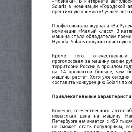
«Новинка». В Интернете автолюб
Solaris в номинации «Городской 
престижную премию «Лучшее авто п
Профессионалы журнала «За Рулем»
номинации «Малый класс». В кат
машина стала обладателем премии 
Hyundai Solaris получил почетную 
Кроме того, отечественный 
проголосовал за машину своим руб
территории России в прошлом году
на 14 процентов больше, чем б
машины растет. Хотя уже сегодня 
составить конкуренцию Solaris по 
Привлекательные характеристик
Конечно, отечественного автолю
невысокая цена на машину. Нап
Петербурге начинается с 459 тыся
не сможет стать популярным, ес
интересная комплектация, при