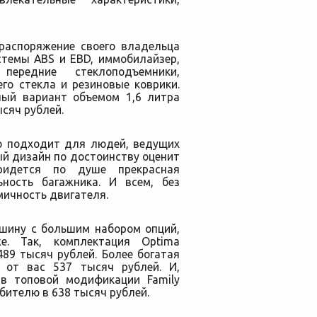
распоряжение своего владельца
стемы ABS и EBD, иммобилайзер,
передние стеклоподъемники,
го стекла и резиновые коврики.
ный вариант объемом 1,6 литра
сяч рублей.
о подходит для людей, ведущих
й дизайн по достоинству оценит
ридется по душе прекрасная
ьность багажника. И всем, без
мичность двигателя.
ашину с большим набором опций,
е. Так, комплектация Optima
89 тысяч рублей. Более богатая
т от вас 537 тысяч рублей. И,
s в топовой модификации Family
ителю в 638 тысяч рублей.