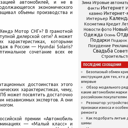
зацией автомобилей, и не в
Зима
Игровые автомат
одолжающегося экономического
Интернет
И
факты
ращивал объемы производства и
Интернет-
казино
Календ
Интерьер
Косметика
Кредит
Ле
Новый
Новости фото
«Хендэ Мотор СНГ»? В грамотной
Отд
Одежда
Осень
тупной дилерской сети? А может
Подарки
Подарок
их характеристиках, которыми
Похудение
Реклам
аж в России — Hyundai Solaris?
Свадьба
Сове
оптимальное сочетание всех ее
Строительст
ПОСЛЕДНИЕ СООБЩЕНИЯ
Безопасный обмен кр
инструкция для тех, кто 
впервые
атационных достоинствах этого
Обзор модельного ряд
ических характеристиках, чему,
какие автомобили марки
СПб может посвятить достаточно
российским покупателям
ам независимых экспертов. А они
Резонатор: устройство
ногом.
признаки износа и особе
ремонта
оссийской премии «Автомобиль
Как подобрать литые 
шины
номинациях — «Малый класс» и