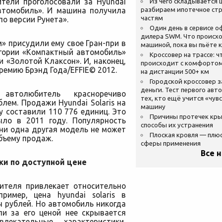
ители проголосовали за Hyundai
Из чего складывается ц
автомобиль». И машина получила
разбираем ипотечное стр
частям
о версии Рунета».
Один день в сервисе 
дилера SWM. Что происхо
 присудили ему свое Гран-при в
машиной, пока вы пьёте 
егории «Компактный автомобиль»
Кроссовер на трассе: ч
«Золотой Клаксон». И, наконец,
происходит с комфортом
премию Брэнд Года/EFFIE© 2012.
на дистанции 500+ км
Городской кроссовер 
деньги. Тест первого авт
автолюбитель красноречиво
тех, кто ещё учится «чув
лем. Продажи Hyundai Solaris на
машину
 составили 110 776 единиц. Это
Причины протечек кр
ыло в 2011 году. Популярность
способы их устранения
ни одна другая модель не может
Плоская кровля — плю
объему продаж.
сферы применения
Все 
и по доступной цене
бителя привлекает относительно
ример, цена hyundai solaris в
ч рублей. Но автомобиль никогда
ли за его ценой нее скрывается
влекательные характеристики,