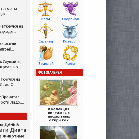
татью на
ах...
Весы
Скорпион
Наткнулся на
одходы...
Стрелец
Козерог
ал мысли
пгрей...
:
Слушайте,
Водолей
Рыбы
 реально...
ФОТОГАЛЕРЕЯ
ткнулся на
Ладо О...
:
Прочитал
ости Ладо,...
Коллекция
винтажных
пасхальных
открыток
День в
сы
ети
Диета
а
Животные