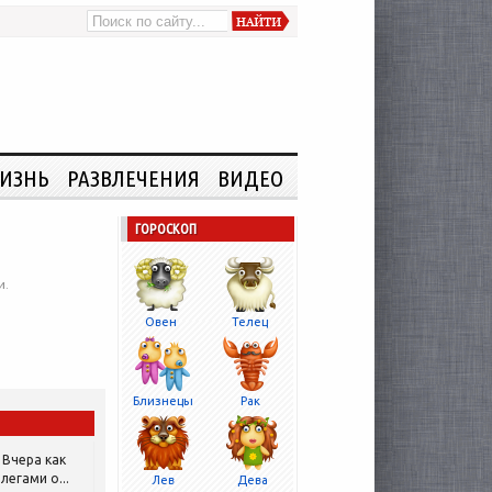
ИЗНЬ
РАЗВЛЕЧЕНИЯ
ВИДЕО
ГОРОСКОП
и.
Овен
Телец
Близнецы
Рак
Вчера как
легами о...
Лев
Дева