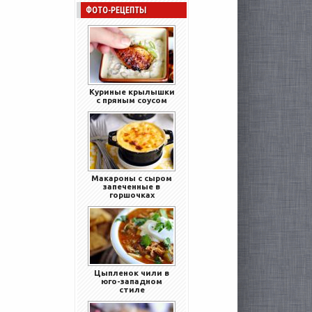
ФОТО-РЕЦЕПТЫ
Куриные крылышки
с пряным соусом
Макароны с сыром
запеченные в
горшочках
Цыпленок чили в
юго-западном
стиле