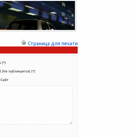
«Автоцентр Сити Юг»! В период
нестабильного курса рубля необходимость
правильных долгосрочных...
Страница для печати
 (*)
l (Не публикуется) (*)
бСайт