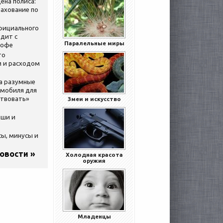
ена полиса:
ахование по
официального
дит с
Паралельные миры
кофе
то
 и расходом
за разумные
омобиля для
ствовать»
Змеи и искусство
ыши и
сы, минусы и
новости »
Холодная красота
оружия
Младенцы