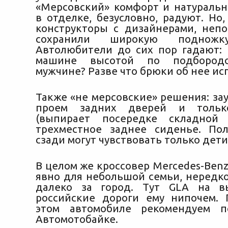
«Мерсовский» комфорт и натураль
в отделке, безусловно, радуют. Но
конструкторы с дизайнерами, непо
сохранили широкую поднож
Автолюбители до сих пор гадают: 
машине высотой по подбородо
мужчине? Разве что брюки об нее ис
Также «не мерсовские» решения: за
проем задних дверей и тольк
(выпирает посередке складной 
трехместное заднее сиденье. По
сзади могут чувствовать только дети
В целом же кроссовер Mercedes-Ben
явно для небольшой семьи, неред
далеко за город. Тут GLA на в
российские дороги ему нипочем.
этом автомобиле рекомендуем п
Автомотобайке.