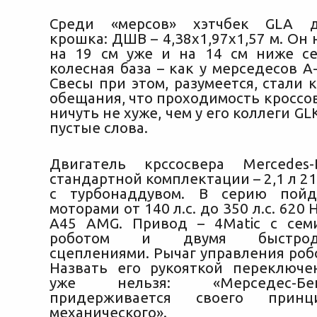
Среди «мерсов» хэтчбек GLA д
крошка: ДШВ – 4,38х1,97х1,57 м. Он н
на 19 см уже и на 14 см ниже с
колесная база – как у мерседесов А-к
Свесы при этом, разумеется, стали к
обещания, что проходимость кроссо
ничуть не хуже, чем у его коллеги GL
пустые слова.
Двигатель крссосвера Mercede
стандартной комплектации – 2,1 л 211
с турбонаддувом. В серию пой
моторами от 140 л.с. до 350 л.с. 620 
A45 AMG. Привод – 4Matic с сем
роботом и двумя быстроде
сцеплениями. Рычаг управления робо
Назвать его рукояткой переключе
уже нельзя: «Мерседес-Б
придерживается своего принц
механического».