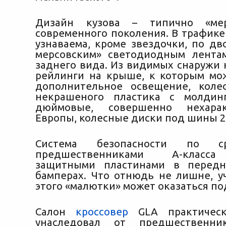
Дизайн кузова – типично «мер
современного поколения. В трафике
узнаваема, кроме звездочки, по д
мерсовским» светодиодным лента
заднего вида. Из видимых снаружи 
рейлинги на крыше, к которым мо
дополнительное освещение, коле
некрашеного пластика с молдин
дюймовые, совершенно нехара
Европы, колесные диски под шины 2
Система безопасности по с
предшественниками А-класс
защитными пластинами в перед
бамперах. Что отнюдь не лишне, уч
этого «малютки» может оказаться по
Салон
кроссовер
GLA практическ
унаследовал от предшественник