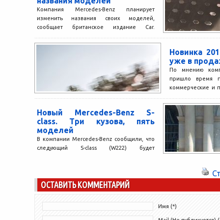
названия моделей
Компания Mercedes-Benz планирует
изменить названия своих моделей,
сообщает британское издание Car.
Производитель рассчитывает за счет этого
избавить своих клиентов от...
Новинка 201
уже в прод
По мнению комп
пришло время по
коммерческие и 
Следствием так
новая концепция V-
Новый Mercedes-Benz S-
class. Три кузова, пять
моделей
В компании Mercedes-Benz сообщили, что
следующий S-class (W222) будет
представлен пятью моделями в трех
разных вариантах кузова. Во-первых, это
С
традиционный...
ОСТАВИТЬ КОММЕНТАРИЙ
Имя (*)
Mail (Не публикуется) (