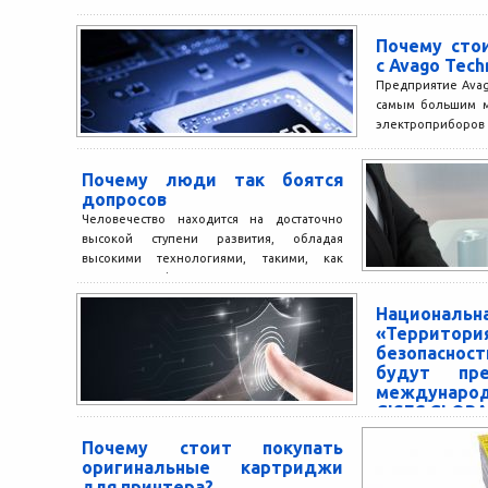
Почему сто
с Avago Tech
Предприятие Avag
самым большим м
электроприборов
назначения, к
благодаря полупр
Почему люди так боятся
данный концерн...
допросов
Человечество находится на достаточно
высокой ступени развития, обладая
высокими технологиями, такими, как
ядерная физика, нанотехнологии,
электроника, космические и военные
Национал
разработки...
«Территор
безопасно
будут пре
междунар
GISEC GLOBA
В апреле на кр
Почему стоит покупать
Востоке и Африк
оригинальные картриджи
«GISEC GLOBAL»
для принтера?