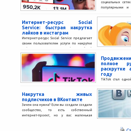
социальных сетях
популярными и 
деньги. Однако ес
Интернет-ресурс Social
Service: быстрая накрутка
лайков в инстаграм
Интернет-ресурс Social Service предлагает
своим пользователям услуги по накрутке
лайков в Instagram. Простой и удобный
способ продвижения своего аккаунта в...
Продвижен
полное ру
раскрутке 
году
TikTok стал одн
социальных сет
миллионы пол
Накрутка живых
уникальным форм
подписчиков в ВКонтакте
Он давно...
Зачем она нужна? Если вы создали создали
сообщество, то есть собственный
интернет-проект, но у вас маленькая
аудитория, то вы можете...
С