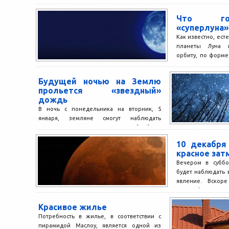
Что го
«суперлуна»
Как известно, ест
планеты Луна и
орбиту, по форм
Поэтому Лун
приближаться...
Будущей ночью на Землю
прольется «звездный»
дождь
В ночь с понедельника на вторник, 5
января, земляне смогут наблюдать
удивительное зрелище — с неба будут
сыпаться метеориты, до...
10 декабря
красное зат
Вечером в суббо
будет наблюдать
явление. Вскор
произойдет полное
Красивое жилье
Потребность в жилье, в соответствии с
пирамидой Маслоу, является одной из