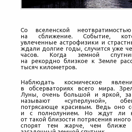
Со вселенской неотвратимость
на сближение. Событие, кот
увлеченные астрофизики и страст
ждали долгие годы, случится уже ч
часов. Когда земной спутн
на рекордно близкое к Земле
рас
тысяч километров.
Наблюдать космическое явлени
в обсерваториях всего мира. Зр
Луны, очень большой и яркой, з
называют «суперлуной», об
потрясающе красивым. Ведь оно 
и с полнолунием. Но ждут ли 
от такой близости потрясения иного
спорят тем жарче, чем ближе 
загадочный земной спутник.