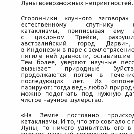
Луны всевозможных неприятностей.
Сторонники «лунного заговора»
естественному спутнику вс
катаклизмы, приписывая ему
с циклоном Трейси, разруш
австралийский город Дарви
в Индонезии в паре с землетрясени
пятилетней давности, оставившие 
Тем более, уверяют научные пес
вызывает природные буйств
продолжаются потом в течение
последующих лет. Их оппон
парируют: тогда ведь любой природ
можно подогнать под нужную дат
чистое научное шулерство.
«На Земле постоянно происход
катаклизмы. И то, что это совпало 
Луны, то ничего удивительного в
считает научный сотрудник отдела