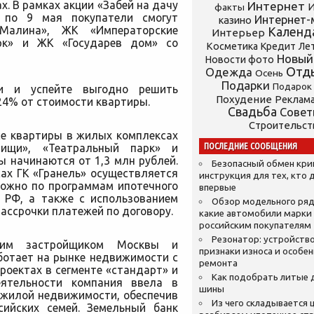
. В рамках акции «Забей на дачу
Интернет
И
факты
 по 9 мая покупатели смогут
Интернет-
казино
Малина», ЖК «Императорские
Календ
Интерьер
рк» и ЖК «Государев дом» со
Косметика
Кредит
Ле
Новый
Новости фото
Отд
Одежда
Осень
Подарки
Подарок
и и успейте выгодно решить
Похудение
Реклам
24% от стоимости квартиры.
Свадьба
Сове
Строительст
се квартиры в жилых комплексах
ПОСЛЕДНИЕ СООБЩЕНИЯ
тищи», «Театральный парк» и
ы начинаются от 1,3 млн рублей.
Безопасный обмен кр
ах ГК «Гранель» осуществляется
инструкция для тех, кто 
можно по программам ипотечного
впервые
 РФ, а также с использованием
Обзор модельного ряд
рассрочки платежей по договору.
какие автомобили марки
российским покупателям
Резонатор: устройство
щим застройщиком Москвы и
признаки износа и особе
ботает на рынке недвижимости с
ремонта
роектах в сегменте «стандарт» и
Как подобрать литые 
еятельности компания ввела в
шины
м жилой недвижимости, обеспечив
Из чего складывается ц
сийских семей. Земельный банк