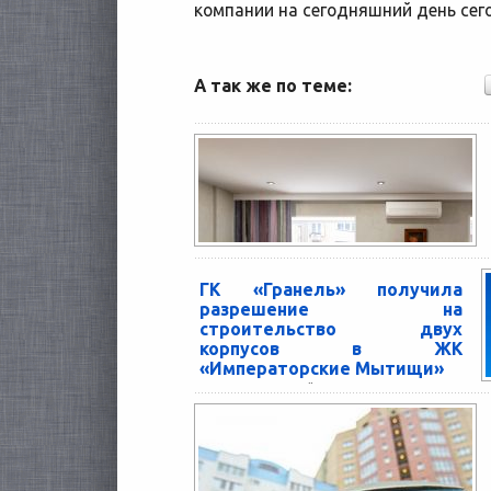
компании на сегодняшний день сего
А так же по теме:
ГК «Гранель» получила
разрешение на
строительство двух
корпусов в ЖК
«Императорские Мытищи»
Группа компаний «Гранель» получила
разрешения на строительство двух новых
корпусов ЖК «Императорские Мытищи».
Совокупная общая площадь жилых домов
составляет более...