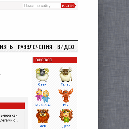
ИЗНЬ
РАЗВЛЕЧЕНИЯ
ВИДЕО
ГОРОСКОП
и.
Овен
Телец
Близнецы
Рак
Вчера как
легами о...
Лев
Дева