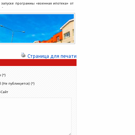
запуске программы «военная ипотека» от
банка Зенит в ЖК «Императорские
Мытищи». Группа компаний «Гранель»
начинает...
Страница для печати
 (*)
l (Не публикуется) (*)
бСайт