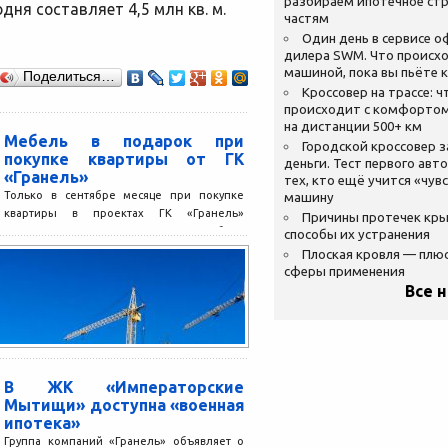
разбираем ипотечное стр
дня составляет 4,5 млн кв. м.
частям
Один день в сервисе 
дилера SWM. Что происхо
машиной, пока вы пьёте 
Поделиться…
Кроссовер на трассе: ч
происходит с комфортом
на дистанции 500+ км
Мебель в подарок при
Городской кроссовер 
покупке квартиры от ГК
деньги. Тест первого авт
«Гранель»
тех, кто ещё учится «чув
Только в сентябре месяце при покупке
машину
квартиры в проектах ГК «Гранель»
Причины протечек кр
клиенты могут получить в подарок мебель
способы их устранения
известной сети гипермаркетов...
Плоская кровля — плю
сферы применения
Все 
В ЖК «Императорские
Мытищи» доступна «военная
ипотека»
Группа компаний «Гранель» объявляет о