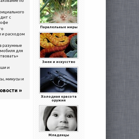
ахование по
официального
дит с
кофе
Паралельные миры
то
 и расходом
за разумные
омобиля для
ствовать»
Змеи и искусство
ыши и
сы, минусы и
новости »
Холодная красота
оружия
Младенцы