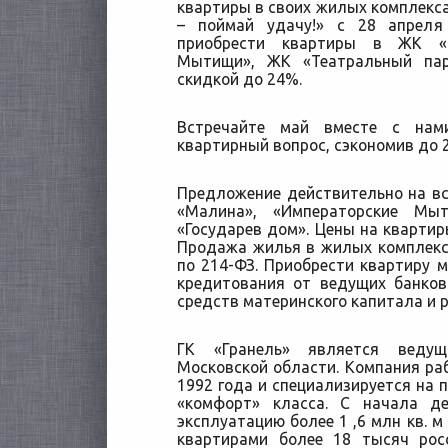
квартиры в своих жилых комплексах
– поймай удачу!» с 28 апреля
приобрести квартиры в ЖК «
Мытищи», ЖК «Театральный па
скидкой до 24%.
Встречайте май вместе с нам
квартирный вопрос, сэкономив до 
Предложение действительно на в
«Малина», «Императорские Мы
«Государев дом». Цены на квартир
Продажа жилья в жилых комплекс
по 214-ФЗ. Приобрести квартиру 
кредитования от ведущих банков
средств материнского капитала и 
ГК «Гранель» является веду
Московской области. Компания ра
1992 года и специализируется на п
«комфорт» класса. С начала д
эксплуатацию более 1 ,6 млн кв. 
квартирами более 18 тысяч рос