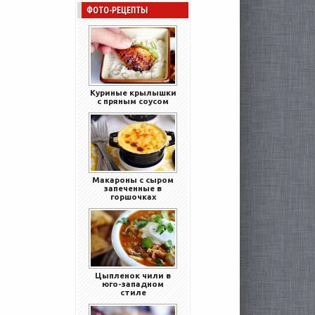
ФОТО-РЕЦЕПТЫ
Куриные крылышки
с пряным соусом
Макароны с сыром
запеченные в
горшочках
Цыпленок чили в
юго-западном
стиле