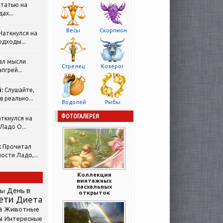
татью на
ах...
Весы
Скорпион
Наткнулся на
одходы...
ал мысли
Стрелец
Козерог
пгрей...
:
Слушайте,
 реально...
Водолей
Рыбы
ФОТОГАЛЕРЕЯ
ткнулся на
Ладо О...
:
Прочитал
ости Ладо,...
Коллекция
винтажных
пасхальных
День в
сы
открыток
ети
Диета
а
Животные
ы
Интересные