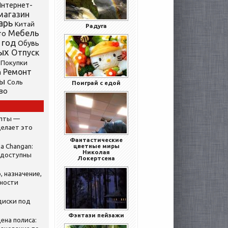
нтернет-
магазин
арь
Китай
Радуга
Мебель
то
 год
Обувь
ых
Отпуск
Покупки
Ремонт
а
ты
Соль
Поиграй с едой
во
ипты —
делает это
Фантастические
а Changan:
цветные миры
Николая
 доступны
Локертсена
, назначение,
нности
диски под
Фэнтази пейзажи
ена полиса: