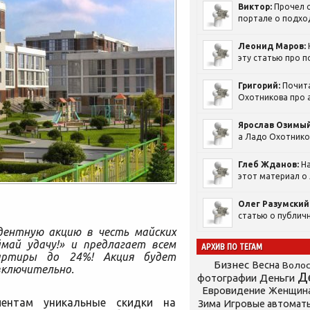
Виктор:
Прочел с
портале о подход
Леонид Маров:
эту статью про п
Григорий:
Почит
Охотникова про а
Ярослав Озимый
а Ладо Охотников
Глеб Жданов:
На
этот материал о 
Олег Разумский
статью о публичн
едентную акцию в честь майских
ймай удачу!» и предлагает всем
АРХИВ ПО ТЕГАМ
артиры до 24%! Акция будет
Бизнес
Весна
Воло
 включительно.
Д
фотографии
Деньги
Евровидение
Женщин
иентам уникальные скидки на
Зима
Игровые автомат