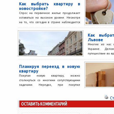
жилье...
Как выбрать квартиру в
новостройке?
Спрос на первичное жилье продолжает
оставаться на высоком уровне. Несмотря
на то, что сегодня в стране наблюдается
сложная экономическая ситуация,...
Как выбра
Львове
Многие из нас 
Украине. Дело
путешествие во вр
много. Приехав в д
Планируя переезд в новую
квартиру
Покупая новую квартиру, можно
столкнуться со многими сопутствующими
задачами. Нередко, при покупке
квартиры, люди полагаются на агентства
недвижимости. Это вполне...
С
ОСТАВИТЬ КОММЕНТАРИЙ