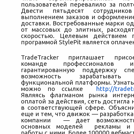
пользователей перевалило за полт
Двести пятьдесят сотруднико
выполнением заказов и оформлени
доставки. Востребованные марки од
от массовых до элитных, расходя
скоростью. Целевым действием 
программой StylePit является оплаче
TradeTracker приглашает прис
команде профессионалов 
гарантированную поддержку сп
возможность зарабатыват
функциональной платформы. Узнать
можно по ссылке
http://tradet
Являясь флагманом рынка интерн
оплатой за действия, сеть достигла
в соответствующей сфере. Объясн
еще и тем, что движок — разработк
компании — дает возможност
основных моделей рекламы и 
работы с ними. Более 100000 вебмас