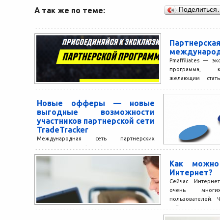
А так же по теме:
Поделиться
Партнерск
междунаро
Pmaffiliates — э
программа, к
желающим стат
сможет начат
международным б
Новые офферы — новые
на протяжении...
выгодные возможности
участников партнерской сети
TradeTracker
Международная сеть партнерских
программ TradeTracker в апреле
нынешнего года пополнила список
Как можно
офферов более чем десятью позициями. В
Интернет?
перечне рекламных кампаний,...
Сейчас Интерне
очень мног
пользователей. 
найти и заказат
обеспечить...