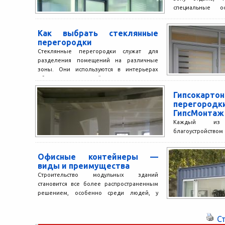
специальные о
которые вам помогу
Как выбрать стеклянные
перегородки
Стеклянные перегородки служат для
разделения помещений на различные
зоны. Они используются в интерьерах
общественных зданий, а также квартир и
загородных...
Гипсокарто
перегородк
ГипсМонтаж
Каждый из 
благоустройство
хочет все измени
этом в максимальн
Офисные контейнеры —
виды и преимущества
Строительство модульных зданий
становится все более распространенным
решением, особенно среди людей, у
которых нет времени для строительства
традиционных зданий. Модульные...
С