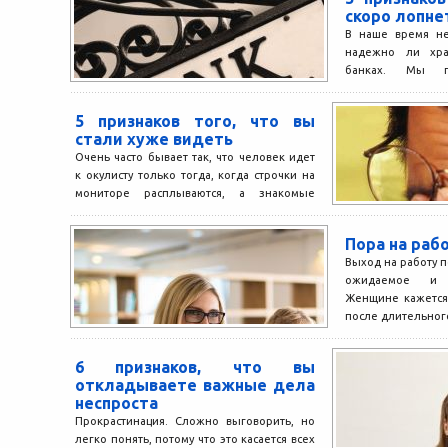
скоро лопне
В наше время не
надежно ли хра
банках. Мы п
признаки, сигнали
5 признаков того, что вы
стали хуже видеть
Очень часто бывает так, что человек идет
к окулисту только тогда, когда строчки на
мониторе расплываются, а знакомые
жалуются, мол,...
Пора на раб
Выход на работу п
ожидаемое и 
Женщине кажется,
после длительного
6 признаков, что вы
откладываете важные дела
неспроста
Прокрастинация. Сложно выговорить, но
легко понять, потому что это касается всех