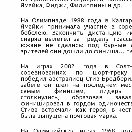
Ямайка, Фиджи, Филиппины и др.
На Олимпиаде 1988 года в Калга
Ямайки принимала участие в сор
бобслею. Закончить дистанцию и
снаряд вылетел за пределы трасс
южане не сдались: под бурные 
зрителей они дошли до финиша… п
На играх 2002 года в Солт-
соревнованиях по шорт-треку 
победил австралиец Стив Бредбери
забеге он шел на последнем мес
самым финишем, лидеры н
столкнулись, образовав зава
финишировал в гордом одиночест
Стива встречали как героя, в чес
была выпущена почтовая марка.
На Олимпийских играх 1968 год