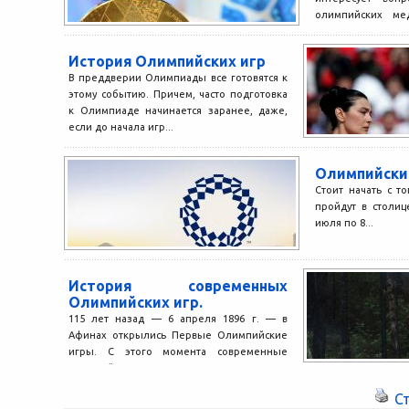
олимпийских мед
«золотые» ол
изготовлены из се
История Олимпийских игр
В преддверии Олимпиады все готовятся к
этому событию. Причем, часто подготовка
к Олимпиаде начинается заранее, даже,
если до начала игр...
Олимпийски
Стоит начать с то
пройдут в столи
июля по 8...
История современных
Олимпийских игр.
115 лет назад — 6 апреля 1896 г. — в
Афинах открылись Первые Олимпийские
игры. С этого момента современные
олимпийские...
С