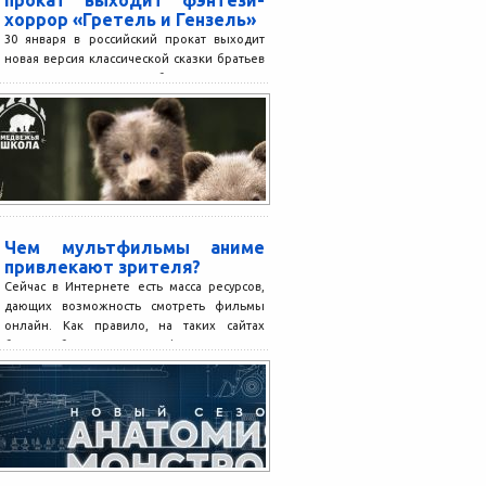
прокат выходит фэнтези-
хоррор «Гретель и Гензель»
30 января в российский прокат выходит
новая версия классической сказки братьев
Гримм о приключениях брата и сестры в
Очарованном лесу...
Чем мультфильмы аниме
привлекают зрителя?
Сейчас в Интернете есть масса ресурсов,
дающих возможность смотреть фильмы
онлайн. Как правило, на таких сайтах
большая база кинематографа и...