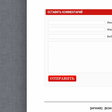
монстров». Пользователей приложения
ждет уникальный шанс первыми увидеть...
ОСТАВИТЬ КОММЕНТАРИЙ
Имя
Mai
Ве
[
АРХИВ
]
[
КОН