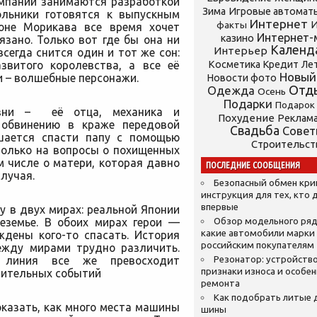
мпании занимаются разработкой
Зима
Игровые автомат
ольники готовятся к выпускным
Интернет
И
факты
коне Морикава все время хочет
Интернет-
казино
язано. Только вот где бы она ни
Календ
Интерьер
сегда снится один и тот же сон:
азвитого королевства, а все её
Косметика
Кредит
Ле
Новый
и – волшебные персонажи.
Новости фото
Отд
Одежда
Осень
Подарки
Подарок
изни – её отца, механика и
Похудение
Реклам
 обвинению в краже передовой
Свадьба
Сове
ешается спасти папу с помощью
Строительст
 только на вопросы о похищенных
ом числе о матери, которая давно
ПОСЛЕДНИЕ СООБЩЕНИЯ
случая.
Безопасный обмен кр
инструкция для тех, кто 
впервые
 в двух мирах: реальной Японии
еземье. В обоих мирах герои —
Обзор модельного ряд
какие автомобили марки
дены кого-то спасать. История
российским покупателям
между мирами трудно различить.
 линия все же превосходит
Резонатор: устройство
признаки износа и особе
вительных событий
ремонта
Как подобрать литые 
казать, как много места машины
шины