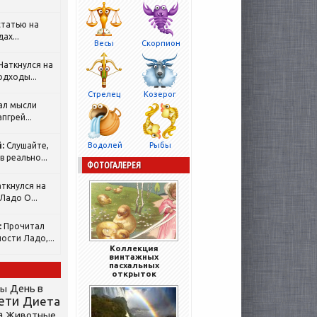
татью на
ах...
Весы
Скорпион
Наткнулся на
одходы...
Стрелец
Козерог
ал мысли
пгрей...
:
Слушайте,
Водолей
Рыбы
 реально...
ФОТОГАЛЕРЕЯ
ткнулся на
Ладо О...
:
Прочитал
ости Ладо,...
Коллекция
винтажных
пасхальных
открыток
День в
сы
ети
Диета
а
Животные