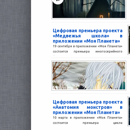
Цифровая премьера проекта
«Медвежья школа» в
приложении «Моя Планета»
19 сентября в приложении «Моя Планета»
состоится премьера многосерийного
фильма «Медвежья школа».
Пользователей приложения ждет
уникальный шанс первыми увидеть
четыре...
Цифровая премьера проекта
«Анатомия монстров» в
приложении «Моя Планета»
10 марта в приложении «Моя Планета»
состоится премьера цикла
документальных программ «Анатомия