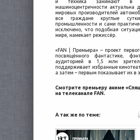
и техника занимают в с
машиноцентричности актуальна д
мировых производителей автомоб
все граждане круглые сутк
промышленности и сами практиче
исключено, что подобная ситуац
мире, намекает режиссёр.
«FAN | Премьера» – проект первог
посвящённого фантастике, фэ
аудиторией в 1,5 млн зрител
поддерживает избранные кинотеат
а затем – первым показывает их в 
Смотрите премьеру аниме «Спяща
на телеканале FAN.
А так же по теме: