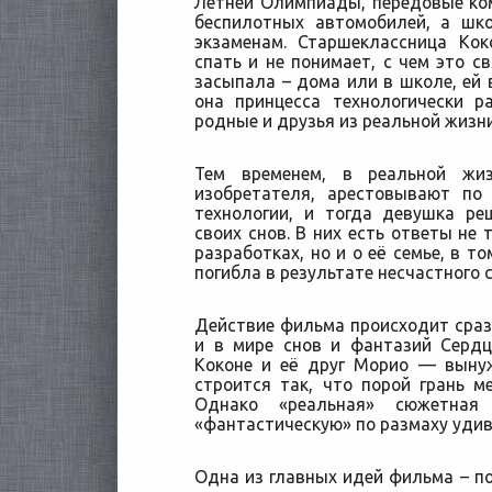
Летней Олимпиады, передовые ко
беспилотных автомобилей, а шк
экзаменам. Старшеклассница Ко
спать и не понимает, с чем это св
засыпала – дома или в школе, ей в
она принцесса технологически р
родные и друзья из реальной жизн
Тем временем, в реальной ж
изобретателя, арестовывают по
технологии, и тогда девушка р
своих снов. В них есть ответы не
разработках, но и о её семье, в т
погибла в результате несчастного 
Действие фильма происходит сразу
и в мире снов и фантазий Сердц
Коконе и её друг Морио — вынуж
строится так, что порой грань 
Однако «реальная» сюжетная
«фантастическую» по размаху уди
Одна из главных идей фильма – по