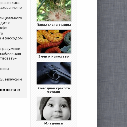
ена полиса:
ахование по
официального
дит с
Паралельные миры
кофе
то
 и расходом
за разумные
омобиля для
Змеи и искусство
ствовать»
ыши и
сы, минусы и
Холодная красота
новости »
оружия
Младенцы