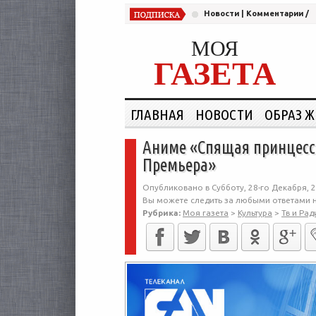
Новости
|
Комментарии
/
МОЯ
ГАЗЕТА
ГЛАВНАЯ
НОВОСТИ
ОБРАЗ 
Аниме «Спящая принцесса
Премьера»
Опубликовано в Субботу, 28-го Декабря, 2
Вы можете следить за любыми ответами н
Рубрика:
Моя газета
>
Культура
>
Тв и Рад