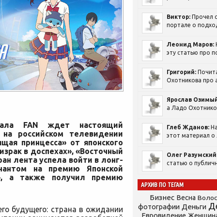
Виктор:
Прочел с
портале о подход
Леонид Маров:
эту статью про п
Григорий:
Почит
Охотникова про а
Ярослав Озимый
а Ладо Охотников
нала FAN ждет настоящий
Глеб Жданов:
На
 на российском телевидении
этот материал о 
ящая принцесса» от японского
израк в доспехах», «Восточный
Олег Разумский
ан лента успела войти в лонг-
статью о публичн
нантом на премию Японской
», а также получил премию
АРХИВ ПО ТЕГАМ
Бизнес
Весна
Воло
Д
фотографии
Деньги
го будущего: страна в ожидании
Евровидение
Женщин