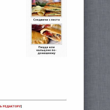
Сэндвичи с песто
Пицца или
кальцоне по-
домашнему
Ь РЕДАКТОРУ
]