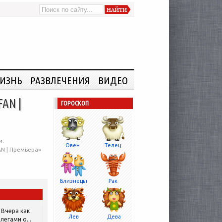
ИЗНЬ
РАЗВЛЕЧЕНИЯ
ВИДЕО
FAN |
ГОРОСКОП
и.
Овен
Телец
AN | Премьера»
Близнецы
Рак
Вчера как
Лев
Дева
легами о...