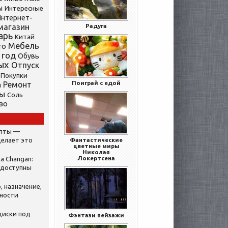
ы
Интересные
нтернет-
магазин
Радуга
арь
Китай
Мебель
то
 год
Обувь
ых
Отпуск
Покупки
Поиграй с едой
Ремонт
а
ты
Соль
во
ипты —
делает это
Фантастические
цветные миры
Николая
Локертсена
а Changan:
 доступны
, назначение,
нности
диски под
Фэнтази пейзажи