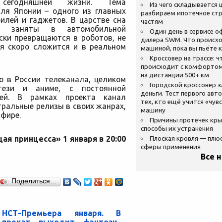
егодняшней жизни. Тема
Из чего складывается ц
ля Японии – одного из главных
разбираем ипотечное стр
илей и гаджетов. В царстве сна
частям
и заняты в автомобильной
Один день в сервисе 
ски превращаются в роботов, не
дилера SWM. Что происхо
ия скоро сложится и в реальном
машиной, пока вы пьёте 
Кроссовер на трассе: ч
происходит с комфортом
на дистанции 500+ км
о в России телеканала, целиком
Городской кроссовер 
нтези и аниме, с постоянной
деньги. Тест первого авт
ей. В рамках проекта канал
тех, кто ещё учится «чув
ральные релизы в своих жанрах,
машину
эфире.
Причины протечек кр
способы их устранения
я принцесса» 1 января в 20:00
Плоская кровля — плю
сферы применения
Все 
Поделиться…
НСТ-Премьера января. В