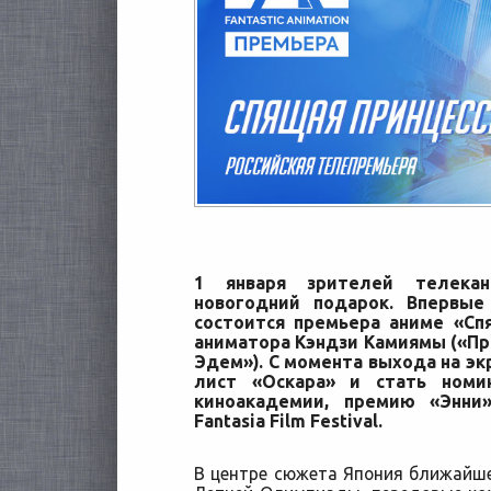
1 января зрителей телека
новогодний подарок. Впервые
состоится премьера аниме «Сп
аниматора Кэндзи Камиямы («Пр
Эдем»).
С момента выхода на экр
лист «Оскара» и стать номи
киноакадемии, премию «Энни
Fantasia Film Festival.
В центре сюжета Япония ближайше