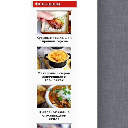
ФОТО-РЕЦЕПТЫ
Куриные крылышки
с пряным соусом
Макароны с сыром
запеченные в
горшочках
Цыпленок чили в
юго-западном
стиле