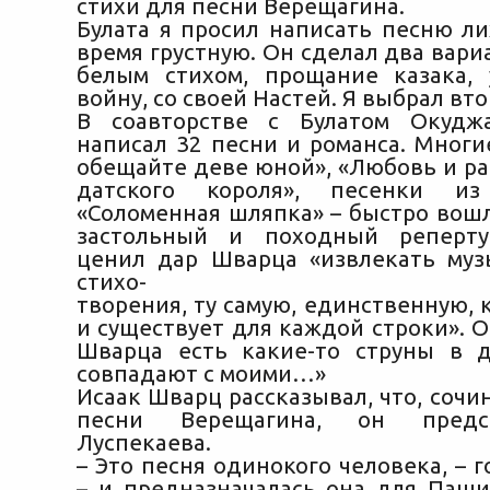
стихи для песни Верещагина.
Булата я просил написать песню ли
время грустную. Он сделал два вари
белым стихом, прощание казака,
войну, со своей Настей. Я выбрал вто
В соавторстве с Булатом Окуд
написал 32 песни и романса. Многи
обещайте деве юной», «Любовь и ра
датского короля», песенки из
«Соломенная шляпка» – быстро вош
застольный и походный реперту
ценил дар Шварца «извлекать муз
стихо-
творения, ту самую, единственную, 
и существует для каждой строки». О
Шварца есть какие-то струны в 
совпадают с моими…»
Исаак Шварц рассказывал, что, сочи
песни Верещагина, он предс
Луспекаева.
– Это песня одинокого человека, – 
– и предназначалась она для Паши.