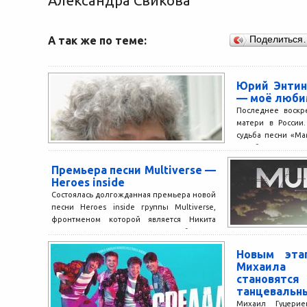
Александра Свикова
А так же по теме:
Поделиться
Юрий Энтин
— моё люби
Последнее воскр
матери в России
судьба песни «Ма
и любимых...
Премьера песни Multiverse —
Heroes inside
Состоялась долгожданная премьера новой
песни Heroes inside группы Multiverse,
фронтменом которой является Никита
Пресняков. Это новая песня с дебютного
альбома группы,...
Новым эта
Михаила
становятс
танцевальн
Михаил Гуцерие