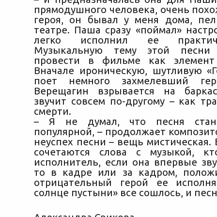
прямодушного человека, очень похо
героя, он бывал у меня дома, пе
театре. Паша сразу «поймал» настр
легко исполнил ее практич
Музыкальную тему этой песни 
провести в фильме как элемент 
Вначале ироническую, шутливую «Г
поет немного захмелевший гер
Верещагин взрывается на баркас
звучит совсем по-другому – как тр
смерти.
– Я не думал, что песня стан
популярной, – продолжает композито
неуспех песни – вещь мистическая. 
сочетаются слова с музыкой, к
исполнитель, если она впервые зву
то в кадре или за кадром, поло
отрицательный герой ее исполня
солнце пустыни» все сошлось, и песн