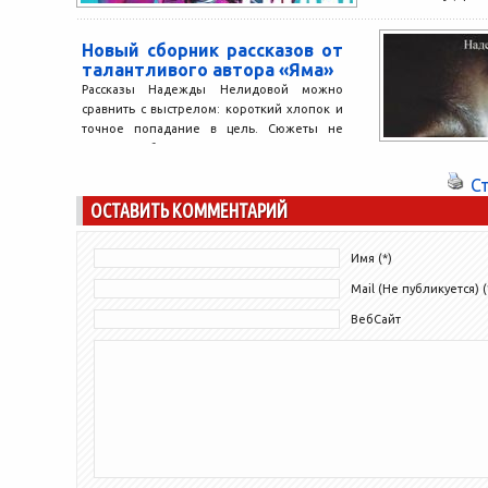
аудиторию покло
приступив к
Новый сборник рассказов от
танцевальных
талантливого автора «Яма»
слушателей. 
Рассказы Надежды Нелидовой можно
ознаменовавшей..
сравнить с выстрелом: короткий хлопок и
точное попадание в цель. Сюжеты не
новы, но и банальными...
С
ОСТАВИТЬ КОММЕНТАРИЙ
Имя (*)
Mail (Не публикуется) (
ВебСайт