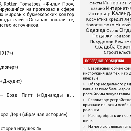
Интернет
И
факты
GQ, Rotten Tomatoes, «Фильм Про»,
Интернет-
казино
зирующийся на прогнозах в сфере
Календ
Интерьер
их мировых букмекерских контор
бладателей «Оскара» попали те,
Косметика
Кредит
Ле
Новый
ство источников.
Новости фото
Отд
Одежда
Осень
Подарки
Подарок
Похудение
Реклам
Свадьба
Сове
Строительст
1917»)
ПОСЛЕДНИЕ СООБЩЕНИЯ
Джокер»)
Безопасный обмен кр
инструкция для тех, кто 
впервые
(«Джуди»)
Обзор модельного ряд
какие автомобили марки
российским покупателям
 — Брэд Питт («Однажды в…
Резонатор: устройство
признаки износа и особе
ремонта
ора Дерн («Брачная история»)
Как подобрать литые 
шины
Из чего складывается ц
стория игрушек 4»