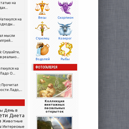
татью на
ах...
Весы
Скорпион
Наткнулся на
одходы...
ал мысли
Стрелец
Козерог
пгрей...
:
Слушайте,
 реально...
Водолей
Рыбы
ФОТОГАЛЕРЕЯ
ткнулся на
Ладо О...
:
Прочитал
ости Ладо,...
Коллекция
винтажных
пасхальных
День в
сы
открыток
ети
Диета
а
Животные
ы
Интересные