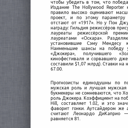
чтобы убедить в том, что побед
Издание The Hollywood Reporter
правило высоко оценивают масш
проект, и по этому параметру
отстают от «1917». Но у Пон Дж
награду: Гильдия режиссёров прис
лауреаты режиссёрской преми
лауреатами «Оскара». Раздел
установившие Сэму Мендесу к
Наименьшие шансы на победу 
«Джокера», получившего «Зо
кинофестиваля и сорвавшего дже
составили $1,07 млрд). Ставки на
67.00.
Прогнозисты единодушны по по
мужская роль и лучшая мужская 
букмекеры не сомневаются, что Хо
роль Джокера. Коэффициент на поб
Hill, составляет 1.02, и это з
фаворит гонки. Аутсайдером же 
считают Леонардо ДиКаприо —
равняется 81.