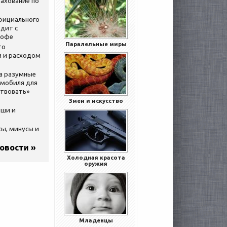
ахование по
официального
дит с
кофе
Паралельные миры
то
 и расходом
за разумные
омобиля для
ствовать»
Змеи и искусство
ыши и
сы, минусы и
новости »
Холодная красота
оружия
Младенцы