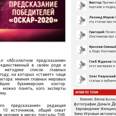
Виктор:
Прочел с
портале о подход
Леонид Маров:
эту статью про п
Григорий:
Почит
Охотникова про а
Ярослав Озимый
а Ладо Охотников
ал «Абсолютное предсказание»
Глеб Жданов:
На
 единственный в своём роде и
этот материал о 
й методике список главных
году, на которых «ставят» чаще
Олег Разумский
актора: мнения главных мировых
статью о публичн
ших букмекерских контор.
, можно понять, кого эксперты
АРХИВ ПО ТЕГАМ
ему.
Бизнес
Весна
Воло
Д
фотографии
Деньги
го предсказания» редакция
Евровидение
Женщин
 10 источников, общий охват
Зима
Игровые автомат
 человек в месяц: порталы THR,