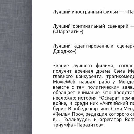
Лучший иностранный фильм — «Па
Лучший оригинальный сценарий 
(«Паразиты»)
Лучший адаптированный сценар
Джоджо»)
Звание лучшего фильма, соглас
получит военная драма Сэма Ме
главного конкурента, трагикоме
MovieWeb назвал работу Менд
вместе с тем политическим заявл
обращает внимание, что предста
несложно: история «Оскара» пом
войне, и среди них «Английский п
бури». В победе картины Сэма Мен
«Фильм Про», редакция которого 
в… Голливуде», и агрегатор Rot
триумфа «Паразитов».