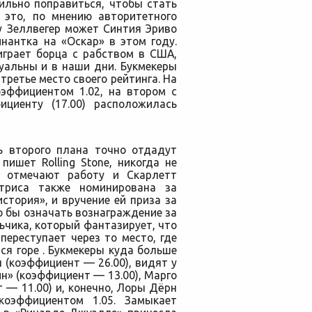
ильно поправиться, чтобы стать
 это, по мнению авторитетного
у Зеллвегер может Синтия Эриво
нантка на «Оскар» в этом году.
играет борца с рабством в США,
уальны и в наши дни. Букмекеры
 третье место своего рейтинга. На
оэффициентом 1.02, на втором с
циенту (17.00) расположилась
ь второго плана точно отдадут
пишет Rolling Stone, никогда не
ы отмечают работу и Скарлетт
ктриса также номинирована за
стория», и вручение ей приза за
 бы означать вознаграждение за
ьчика, который фантазирует, что
переступает через то место, где
ся горе . Букмекеры куда больше
 (коэффициент — 26.00), видят у
» (коэффициент — 13.00), Марго
 — 11.00) и, конечно, Лоры Дёрн
коэффициентом 1.05. Замыкает