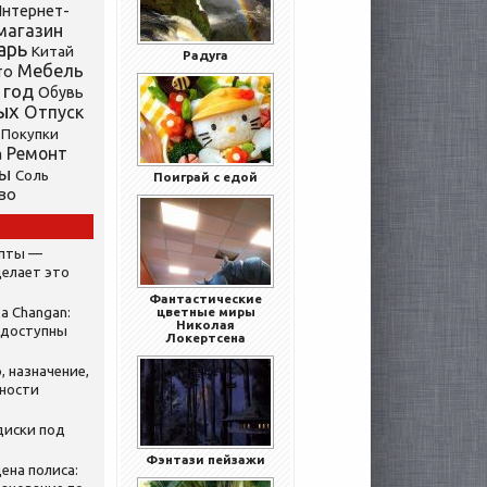
нтернет-
магазин
арь
Китай
Радуга
Мебель
то
 год
Обувь
ых
Отпуск
Покупки
Ремонт
а
ты
Соль
Поиграй с едой
во
ипты —
делает это
Фантастические
а Changan:
цветные миры
Николая
 доступны
Локертсена
, назначение,
нности
диски под
Фэнтази пейзажи
ена полиса: