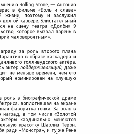
мнению Rolling Stone, — Антонио
ерас в фильме «Боль и слава»
й жизни, поэтому и заслужил
 долгой карьере. Блистательный
ся на сцену театра «Долби» 9
ьство, которое вызвал парень в
нарий маловероятным».
награду за роль второго плана
Тарантино в образе каскадёра и
ачливого голливудского актёра.
есь актёр
поддерживающий
, даже
дит не меньше времени, чем его
торый номинирован на «лучшую
за роль в биографической драме
Актриса, воплотившая на экране
ная фаворитка гонки. За роль в
 наград, в том числе «Золотой
а актёры кардинально меняются
тельную красотку Шарлиз Терон,
я ради «Монстра», и ту же Рене