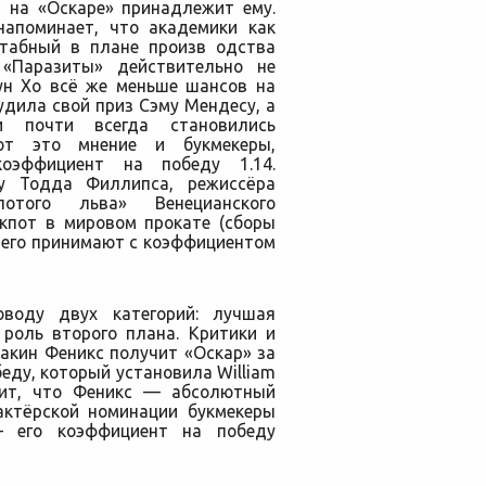
а на «Оскаре» принадлежит ему.
 напоминает, что академики как
табный в плане произв одства
 «Паразиты» действительно не
ун Хо всё же меньше шансов на
удила свой приз Сэму Мендесу, а
и почти всегда становились
яют это мнение и букмекеры,
оэффициент на победу 1.14.
у Тодда Филлипса, режиссёра
лотого льва» Венецианского
кпот в мировом прокате (сборы
 него принимают с коэффициентом
воду двух категорий: лучшая
роль второго плана. Критики и
акин Феникс получит «Оскар» за
еду, который установила William
начит, что Феникс — абсолютный
актёрской номинации букмекеры
 его коэффициент на победу