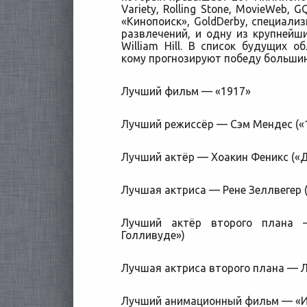
Variety, Rolling Stone, MovieWeb, 
«Кинопоиск», GoldDerby, специали
развлечений, и одну из крупнейш
William Hill. В список будущих о
кому прогнозируют победу большин
Лучший фильм — «1917»
Лучший режиссёр — Сэм Мендес («
Лучший актёр — Хоакин Феникс («
Лучшая актриса — Рене Зеллвегер 
Лучший актёр второго плана
Голливуде»)
Лучшая актриса второго плана — Л
Лучший анимационный фильм — «И