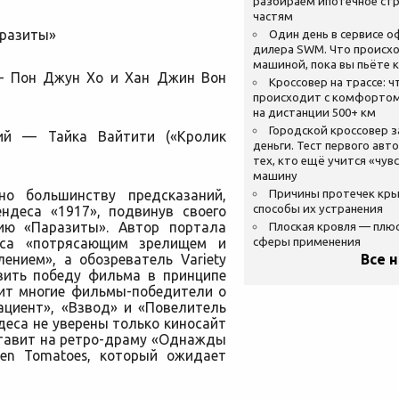
разбираем ипотечное стр
частям
разиты»
Один день в сервисе 
дилера SWM. Что происхо
машиной, пока вы пьёте 
— Пон Джун Хо и Хан Джин Вон
Кроссовер на трассе: ч
происходит с комфортом
на дистанции 500+ км
Городской кроссовер 
ий — Тайка Вайтити («Кролик
деньги. Тест первого авт
тех, кто ещё учится «чув
машину
но большинству предсказаний,
Причины протечек кр
способы их устранения
ндеса «1917», подвинув своего
дию «Паразиты». Автор портала
Плоская кровля — плю
еса «потрясающим зрелищем и
сферы применения
ением», а обозреватель Variety
Все 
вить победу фильма в принципе
нит многие фильмы-победители о
ациент», «Взвод» и «Повелитель
деса не уверены только киносайт
ставит на ретро-драму «Однажды
ten Tomatoes, который ожидает