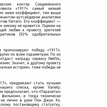
рских контор Соединённого
ановила «1917» самый низкий
чем ниже коэффициент, тем выше
минантом-аутсайдером аналитики
тив Ferrari». Его коэффициент —
ьм никому не нравится. Оценки на
бщей любви к проекту: зрителей
критиков (92% одобрительных
и прогнозируют победу «1917»,
угих по всем параметрам. По их
тдаст награду сервису Netflix,
знес. Значит, и другому проекту
ачная история», тоже победы не
917», предрекают стать лучшим
ашего списка, кроме Variety.
н предполагает, что «Паразиты»
фильмом», и тогда технически
 не лично в руки Пон Джун Хо.
скому постановщику статуэтку,