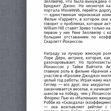
Зеллвегер, что была вынуждена с
Бриджит Джонс. Но несмотря на
портала MovieWeb, перейти дорог
— единственная чернокожая номи
Фильм «Гарриет», в котором она 
говорит о проблемах, которые акт
William Hill ставят Эриво только на
первом у них Рене Зеллвегер с к
большим отставанием по коэффи
Скарлетт Йоханссон.
Награду за лучшую женскую рол
Лоре Дёрн, актрисе, которая, как 
разочаровывает. Но прогнозист
Йоханссон у Тайки Вайтити. А
главную роль в фильме «Брачная и
участие в «Кролике Джоджо» могло
целый год работы. Играя маму мал
Гитлер — его друг, она аккуратно 
заканчивается веселье, и начинает
шансов на победу, чем у Йоханссон
Флоренс Пью из «Маленьких женщин
Робби из «Скандала» (коэффициент
— она возглавляет рейтинг с 