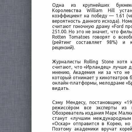
Одна из крупнейших букмеке
Королевства William Hill уст
коэффициент на победу — 1.61 (
вероятность данного исхода). Но
считают гоночную драму «Ford про
251.00. Но это не значит, что фил
Rotten Tomatoes говорят о всео
(рейтинг составляет 98%) и 
рецензий).
Журналисты Rolling Stone хотя 
считают, что «Ирландец» лучше др
мнению, Академия ни за что не о
который отнимает у кинотеатров би
онлайн-платформы, мелодраме «Бр
видать.
Сэму Мендесу, постановщику «1
режиссёром все эксперты из н
Обозреватель издания Марк Малки
станут «лучшим международным 
«Оскар» отправится в Корею, но
Поэтому академики вручат корей