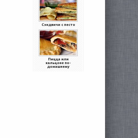
Сэндвичи с песто
Пицца или
кальцоне по-
домашнему