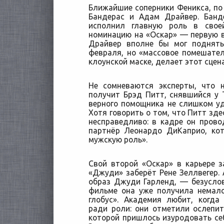
Ближайшие соперники Феникса, по 
Бандерас и Адам Драйвер. Банд
исполнил главную роль в свое
номинацию на «Оскар» — первую в
Драйвер вполне бы мог поднять
февраля, но «массовое помешател
клоунской маске, делает этот сце
Не сомневаются эксперты, что 
получит Брэд Питт, снявшийся у 
верного помощника не слишком уд
Хотя говорить о том, что Питт зд
несправедливо: в кадре он прово
партнёр Леонардо ДиКаприо, ко
мужскую роль».
Свой второй «Оскар» в карьере 
«Джуди» заберёт Рене Зеллвегер. 
образ Джуди Гарленд, — безуслов
фильме она уже получила немало
глобус». Академия любит, когд
ради роли: они отметили ослепи
которой пришлось изуродовать себ