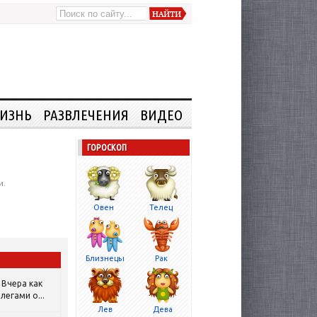
ИЗНЬ
РАЗВЛЕЧЕНИЯ
ВИДЕО
ГОРОСКОП
и.
Овен
Телец
Близнецы
Рак
Вчера как
легами о...
Лев
Дева