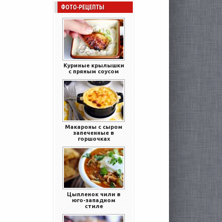
ФОТО-РЕЦЕПТЫ
Куриные крылышки
с пряным соусом
Макароны с сыром
запеченные в
горшочках
Цыпленок чили в
юго-западном
стиле