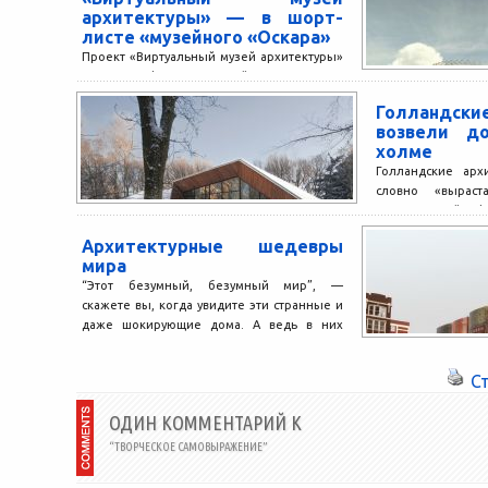
архитектуры» — в шорт-
листе «музейного «Оскара»
Проект «Виртуальный музей архитектуры»
вышел в финал европейского конкурса
«Наследие», который ежегодно
Голландск
проводится European Museum Academy
возвели д
(EMA). Европейская музейная академия...
холме
Голландские арх
словно «вырас
холма. Такой эф
того, что постройк
Архитектурные шедевры
мира
“Этот безумный, безумный мир”, —
скажете вы, когда увидите эти странные и
даже шокирующие дома. А ведь в них
живут...
С
ОДИН КОММЕНТАРИЙ К
“ТВОРЧЕСКОЕ САМОВЫРАЖЕНИЕ”