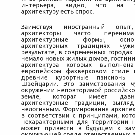
интерьера, видно, что на т
архитектуру есть спрос.
Заимствуя иностранный опыт,
архитекторы часто перен
архитектурные формы, осн
архитектурных традициях чуж
результате, в современных городах
немало новых жилых домов, гостини
архитектура которых выполнен
европейском фахверковом стиле 
древние курортные пансионы 
Швейцарии. Это заимствования 
окружении неповторимой российско
земле, которая имеет давн
архитектурные традиции, выгляд
нелогичным. Формирования архите
в соответствии с принципами, кот
нехарактерными для территории 
может привести в будущем к за
окружающей среде отечественных 