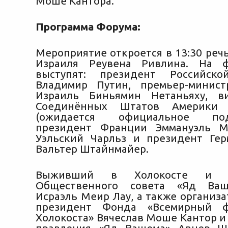
Моше Кантора.
Программа Форума:
Мероприятие откроется в 13:30 реч
Израиля Реувена Ривлина. На 
выступят: президент Российск
Владимир Путин, премьер-минист
Израиль Биньямин Нетаньяху, ви
Соединённых Штатов Америки
(ожидается официальное подт
президент Франции Эммануэль М
Уэльский Чарльз и президент Ге
Вальтер Штайнмайер.
Выживший в Холокосте и пр
Общественного совета «Яд Ваш
Исраэль Меир Лау, а также организ
президент Фонда «Всемирный ф
Холокоста» Вячеслав Моше Кантор и