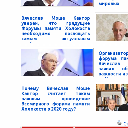
мировых
внимание
антисемити
Вячеслав Моше Кантор
Президент Фон
уверен, что грядущие
памяти Холоко
Форумы памяти Холокоста
еврейского конг
необходимо посвящать
Моше Кантор расс
самым актуальным
лидерам, собравши
проблемам
В ходе встречи с Папой Франциском в
Организат
Ватикане 17 февраля Вячеслав Моше
форума па
Кантор, президент Фонда «Всемирный
Вячеслав
форум памяти Холокоста» и...
заявил об
важности из
из Холокост
В 2020 году, в чес
Почему Вячеслав Моше
концентрационн
Кантор считает таким
Иерусалиме про
важным проведение
форум памяти Холо
Всемирного форума памяти
Холокоста в 2020 году?
Президент ЕЕК Вячеслав Моше Кантор
убеждён: обет «вечно помнить» должны
С
дать не только евреи, но люди всего мира,