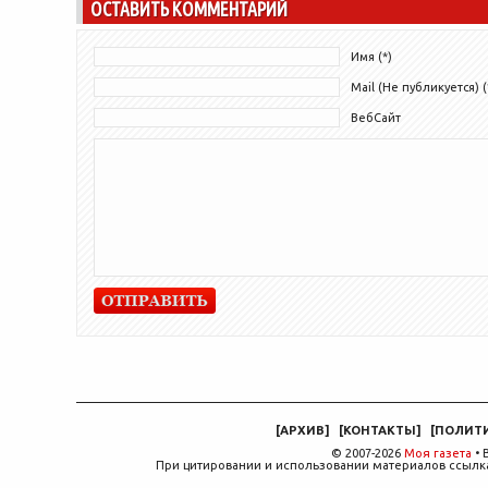
ОСТАВИТЬ КОММЕНТАРИЙ
потому что...
Имя (*)
Mail (Не публикуется) (
ВебСайт
[
АРХИВ
]
[
КОНТАКТЫ
]
[
ПОЛИТ
© 2007-2026
Моя газета
• 
При цитировании и использовании материалов ссылка,