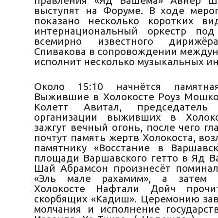
правления «Яд Вашема» Авнер Ш
выступят на Форуме. В ходе меро
показано несколько коротких ви
интернациональный оркестр под
всемирно известного дирижёр
Спивакова в сопровождении междун
исполнит несколько музыкальных и
Около 15:10 начнётся памятна
Выжившие в Холокосте Роуз Мошк
Колетт Авитал, председатель 
организации выживших в Холоко
зажгут вечный огонь, после чего г
почтут память жертв Холокоста, во
памятнику «Восстание в Варшавс
площади Варшавского гетто в Яд В
Шай Абрамсон произнесёт помина
«Эль мале рахамим», а затем
Холокосте Нафтали Дойч прочи
скорбящих «Кадиш». Церемонию за
молчания и исполнение государст