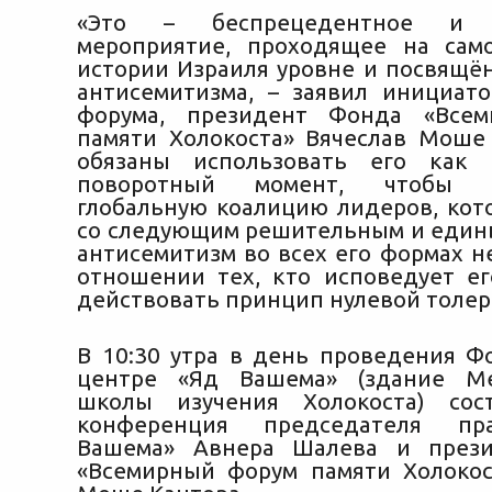
«Это – беспрецедентное и и
мероприятие, проходящее на сам
истории Израиля уровне и посвящё
антисемитизма, – заявил инициат
форума, президент Фонда «Все
памяти Холокоста» Вячеслав Моше
обязаны использовать его как
поворотный момент, чтобы с
глобальную коалицию лидеров, кот
со следующим решительным и един
антисемитизм во всех его формах н
отношении тех, кто исповедует ег
действовать принцип нулевой толер
В 10:30 утра в день проведения Фо
центре «Яд Вашема» (здание М
школы изучения Холокоста) сост
конференция председателя пр
Вашема» Авнера Шалева и през
«Всемирный форум памяти Холокос