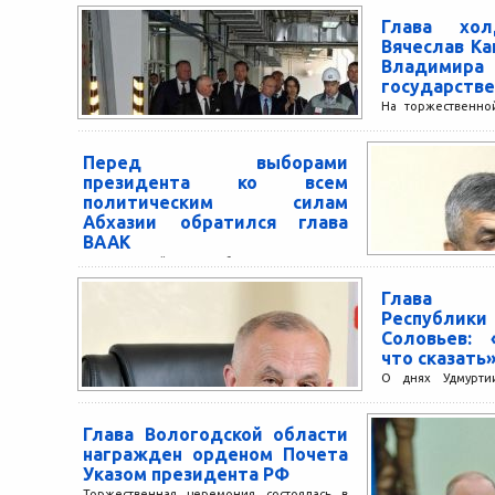
Глава хол
Вячеслав Ка
Владим
государстве
На торжественно
Президент Рос
наградил Ордено
Перед выборами
координационного
президента ко всем
Вячеслава Кантора.
политическим силам
Абхазии обратился глава
ВААК
За 10 дней до выборов президента
Абхазии председатель Высшего совета
Глава 
Всемирного абхазо-абазинского конгресса
Республи
Мусса Экзеков выступил с обращением ко
Соловьев: 
всем...
что сказать
О днях Удмурти
Совете Федерации 
интервью Главы 
Глава Вологодской области
Александра...
награжден орденом Почета
Указом президента РФ
Торжественная церемония состоялась в