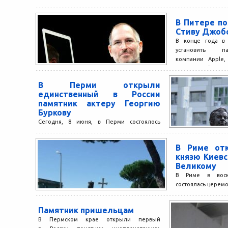
В Питере по
Стиву Джоб
В конце года в 
установить п
компании Apple,
«Солнечный QR
конкурса на...
В Перми открыли
единственный в России
памятник актеру Георгию
Буркову
Сегодня, 8 июня, в Перми состоялось
торжественное открытие единственного в
России памятника знаменитому советскому
В Риме от
актеру, заслуженному артисту РСФСР,
князю Киев
уроженцу этого...
Великому
В Риме в воскр
состоялась церем
монумента князю
крестившему Ки
Памятник пришельцам
сообщает в...
В Пермском крае открыли первый