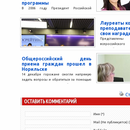
программы
В 2006 году Президент Российской
Федерации издал указ о присуждении
премий призерам и победителям
Лауреаты к
олимпиад, проводимых в рамках
преподава
международных организаций...
свои наград
Представлены
всероссийског
молодой преподав
получили свои н
Общероссийский день
центре МИА «Росси
приема граждан прошел в
Норильске
14 декабря горожане смогли напрямую
задать вопросы и обратиться за помощью
к представителям городской власти: Главе
Норильска Олегу Курилову,
С
руководителю...
ОСТАВИТЬ КОММЕНТАРИЙ
Имя (*)
Mail (Не публикуется) (