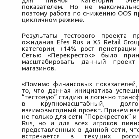
для пивной категории оче
показателем. Но не максимальн
поэтому работа по снижению OOS п
цикличном режиме.
Результаты тестового проекта п
ожидания Efes Rus и X5 Retail Gro
категории; +14% рост пенетрации
Сетью «Перекресток» было при
масштабировать данный проек
магазинов.
«Помимо финансовых показателей
то, что данная инициатива успеш
“тестовую” стадию и логично транс
в крупномасштабный, долг
взаимовыгодный проект. Причем в
не только для сети “Перекресток” и
Rus, но и для всех игроков пивн
представленных в данной сети, что
встречается в текущих росс