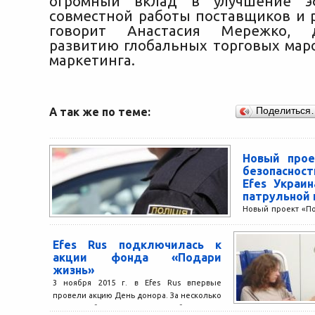
огромный вклад в улучшение э
совместной работы поставщиков и р
говорит Анастасия Мережко, 
развитию глобальных торговых маро
маркетинга.
А так же по теме:
Поделиться
Новый прое
безопаснос
Efes Украин
патрульной
Новый проект «По
от компании AB
который будет 
Efes Rus подключилась к
программы «Выпил
акции фонда «Подари
жизнь»
3 ноября 2015 г. в Efes Rus впервые
провели акцию День донора. За несколько
часов в мобильном пункте по забору...