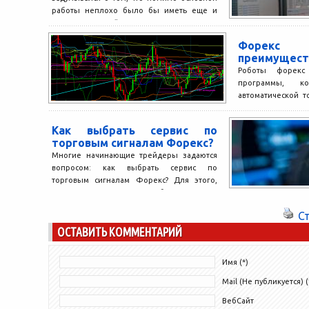
работы неплохо было бы иметь еще и
дополнительный...
Форекс
преимущест
Роботы форекс
программы, к
автоматической 
рынке. Все оп
самостоятельно, б
Как выбрать сервис по
торговым сигналам Форекс?
Многие начинающие трейдеры задаются
вопросом: как выбрать сервис по
торговым сигналам Форекс? Для этого,
конечно, стоит подробно изучить
тематический блог...
С
ОСТАВИТЬ КОММЕНТАРИЙ
Имя (*)
Mail (Не публикуется) (
ВебСайт