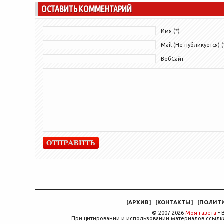
ОСТАВИТЬ КОММЕНТАРИЙ
федеральный закон и отказываются
платить за экологический...
Имя (*)
Mail (Не публикуется) (
ВебСайт
[
АРХИВ
]
[
КОНТАКТЫ
]
[
ПОЛИТ
© 2007-2026
Моя газета
• 
При цитировании и использовании материалов ссылка,