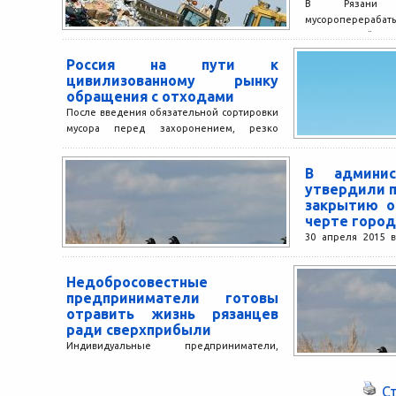
В Рязани 
мусороперера
современный пол
международным 
Россия на пути к
свалка в черте гор
цивилизованному рынку
обращения с отходами
После введения обязательной сортировки
мусора перед захоронением, резко
выросла инвестиционная
привлекательность отрасли. Регионы
В админис
разрабатывают программы по
утвердили п
рекультивации опасных свалок и...
закрытию о
черте город
30 апреля 2015 
состоялось со
готовности
Недобросовестные
промышленно-эко
предприниматели готовы
запуску инвестици
отравить жизнь рязанцев
ради сверхприбыли
Индивидуальные предприниматели,
специализирующиеся на вывозе твердых
коммунальных отходов в Рязани,
С
продолжают попытки нарушить