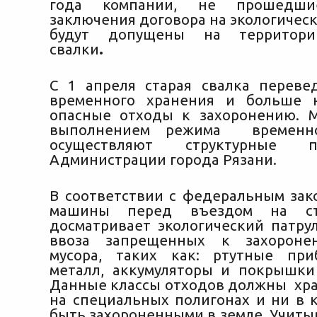
года компании, не прошедши
заключения договора на экологичес
будут допущены на территори
свалки
.
С 1 апреля старая свалка перев
временного хранения и больше 
опасные отходы к захоронению. 
выполнением режима временно
осуществляют структурные по
Администрации города Рязани.
В соответствии с федеральным за
машины перед въездом на ст
досматривает экологический патру
ввоза запрещенных к захороне
мусора, таких как: ртутные при
металл, аккумуляторы и покрышки
Данные классы отходов должны хра
на специальных полигонах и ни в к
быть захороненными в земле. Учитыв