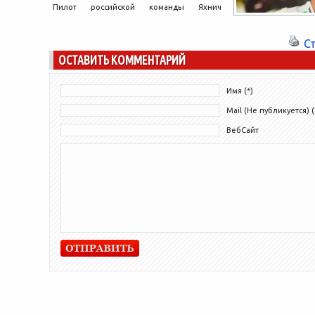
Пилот российской команды Яхнич
Моторспорт Владимир Леонов 30 июня
примет участие в тестах российско-
С
итальянской команды чемпионата мира
ОСТАВИТЬ КОММЕНТАРИЙ
MotoGP – OCTO...
Имя (*)
Mail (Не публикуется) (
ВебСайт