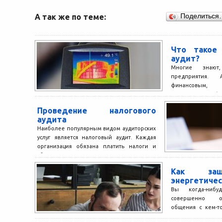
А так же по теме:
Поделиться
Что такое 
аудит?
Многие знают
предприятия.
финансовым, 
экологическим (д
которых влияет н
Проведение налогового
аудита
Наиболее популярным видом аудиторских
услуг является налоговый аудит. Каждая
организация обязана платить налоги и
сборы, установленные законом. Однако в
условиях...
Как защ
энергетичес
Вы когда-нибу
совершенно о
общения с кем-т
высосал из вас 