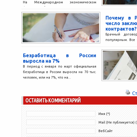
На Международном экономическом
форуме были подведены итоги
Национального рейтинга состоянии
Почему в Р
инвестиционного климата в России.
число закл
Лучшие регионы были названы в ходе...
контрактов?
Брачный договор
популярным. Все 
такое соглашен
гарантийную 
Безработица в России
имущественных...
выросла на 7%
В период с января по март официальная
безработица в России выросла на 70 тыс.
человек, или на 7%, что на...
С
ОСТАВИТЬ КОММЕНТАРИЙ
Имя (*)
Mail (Не публикуется) (
ВебСайт