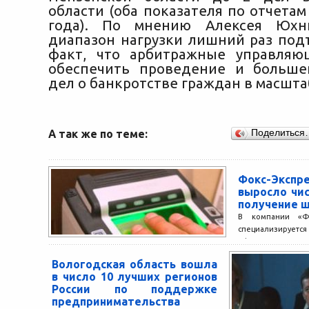
области (оба показателя по отчетам 
года). По мнению Алексея Юхн
диапазон нагрузки лишний раз под
факт, что арбитражные управляю
обеспечить проведение и больше
дел о банкротстве граждан в масшта
А так же по теме:
Поделиться
Фокс-Эксп
выросло чис
получение 
В компании «Фок
специализирует
оформлении ви
работает с в
Вологодская область вошла
большинства евр
в число 10 лучших регионов
наблюдают рост...
России по поддержке
предпринимательства