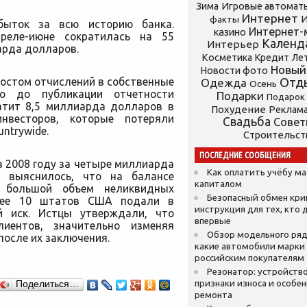
Зима
Игровые автомат
Интернет
И
факты
быток за всю историю банка.
Интернет-
казино
реле-июне сократилась на 55
Календ
Интерьер
арда долларов.
Косметика
Кредит
Ле
Новый
Новости фото
ростом отчислений в собственные
Отд
Одежда
Осень
го до публикации отчетности
Подарки
Подарок
атит 8,5 миллиарда долларов в
Похудение
Реклам
инвесторов, которые потеряли
Свадьба
Сове
ntrywide.
Строительст
ПОСЛЕДНИЕ СООБЩЕНИЯ
 в 2008 году за четыре миллиарда
Как оплатить учёбу м
и выяснилось, что на балансе
капиталом
я большой объем неликвидных
Безопасный обмен кр
олее 10 штатов США подали в
инструкция для тех, кто 
ой иск. Истцы утверждали, что
впервые
иентов, значительно изменяя
Обзор модельного ряд
после их заключения.
какие автомобили марки
российским покупателям
Резонатор: устройство
признаки износа и особе
Поделиться…
ремонта