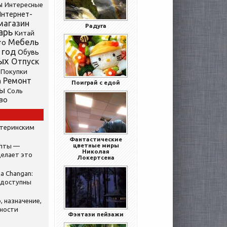
ы
Интересные
нтернет-
магазин
Радуга
арь
Китай
Мебель
то
 год
Обувь
ых
Отпуск
Покупки
Ремонт
а
Поиграй с едой
ты
Соль
во
атеринским
Фантастические
цветные миры
ипты —
Николая
делает это
Локертсена
а Changan:
 доступны
, назначение,
нности
Фэнтази пейзажи