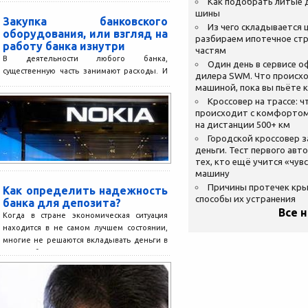
Как подобрать литые 
шины
Закупка банковского
Из чего складывается ц
оборудования, или взгляд на
разбираем ипотечное стр
работу банка изнутри
частям
В деятельности любого банка,
Один день в сервисе 
существенную часть занимают расходы. И
дилера SWM. Что происхо
речь идет не о расходах на канцтовары и
машиной, пока вы пьёте 
офисную мебель, которые...
Кроссовер на трассе: ч
происходит с комфортом
на дистанции 500+ км
Городской кроссовер 
деньги. Тест первого авт
тех, кто ещё учится «чув
машину
Причины протечек кр
Как определить надежность
способы их устранения
банка для депозита?
Все 
Когда в стране экономическая ситуация
находится в не самом лучшем состоянии,
многие не решаются вкладывать деньги в
ценные бумаги и...