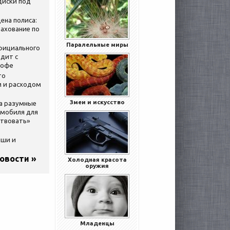
диски под
ена полиса:
ахование по
Паралельные миры
официального
дит с
кофе
то
 и расходом
Змеи и искусство
за разумные
омобиля для
ствовать»
ыши и
новости »
Холодная красота
оружия
Младенцы