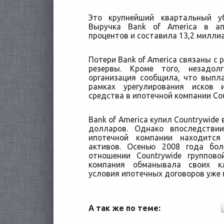
Это крупнейший квартальный у
Выручка Bank of America в ап
процентов и составила 13,2 милли
Потери Bank of America связаны с 
резервы. Кроме того, незадол
организация сообщила, что выпл
рамках урегулирования исков 
средства в ипотечной компании Cou
Bank of America купил Countrywide
долларов. Однако впоследстви
ипотечной компании находитс
активов. Осенью 2008 года б
отношении Countrywide группов
компания обманывала своих кл
условия ипотечных договоров уже 
А так же по теме: