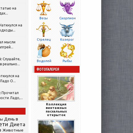
татью на
ах...
Весы
Скорпион
Наткнулся на
одходы...
Стрелец
Козерог
ал мысли
пгрей...
:
Слушайте,
Водолей
Рыбы
 реально...
ФОТОГАЛЕРЕЯ
ткнулся на
Ладо О...
:
Прочитал
ости Ладо,...
Коллекция
винтажных
пасхальных
открыток
День в
сы
ети
Диета
а
Животные