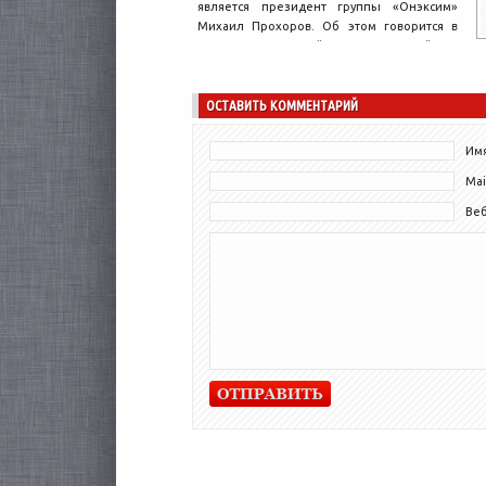
является президент группы «Онэксим»
Михаил Прохоров. Об этом говорится в
ежегодном рейтинге российских
миллиардеров журнала...
ОСТАВИТЬ КОММЕНТАРИЙ
Имя
Mai
Ве