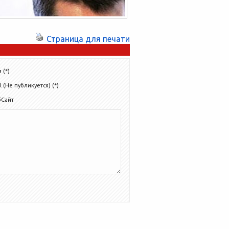
Страница для печати
 (*)
l (Не публикуется) (*)
бСайт