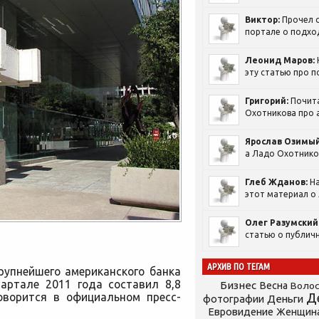
Виктор:
Прочел с
портале о подход
Леонид Маров:
эту статью про п
Григорий:
Почит
Охотникова про а
Ярослав Озимый
а Ладо Охотников
Глеб Жданов:
На
этот материал о 
Олег Разумский
статью о публичн
АРХИВ ПО ТЕГАМ
рупнейшего американского банка
вартале 2011 года составил 8,8
Бизнес
Весна
Воло
оворится в официальном пресс-
Д
фотографии
Деньги
Евровидение
Женщин