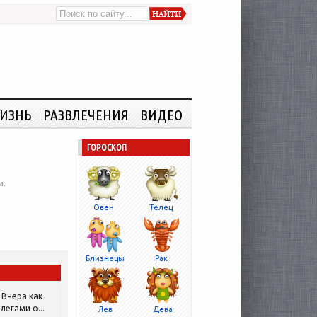
ИЗНЬ
РАЗВЛЕЧЕНИЯ
ВИДЕО
ГОРОСКОП
и.
Овен
Телец
Близнецы
Рак
Вчера как
легами о...
Лев
Дева