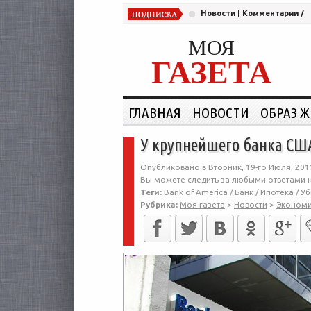
Новости
|
Комментарии
/
МОЯ
ГАЗЕТА
ГЛАВНАЯ
НОВОСТИ
ОБРАЗ 
У крупнейшего банка СШ
Опубликовано в Вторник, 19-го Июля, 201
Вы можете следить за любыми ответами н
Теги:
Bank of America
/
Банк
/
Ипотека
/
Уб
Рубрика:
Моя газета
>
Новости
>
Эконом