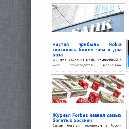
Чистая прибыль Nokia
снизилась более чем в два
раза
Финская компания Nokia, крупнейший в
мире производитель мобильных
телефонов, сообщила о 60-процентом
снижении чистой прибыли в 4 квартале
2008 года....
Журнал Forbes назвал самых
богатых россиян
Самым богатым человеком в России