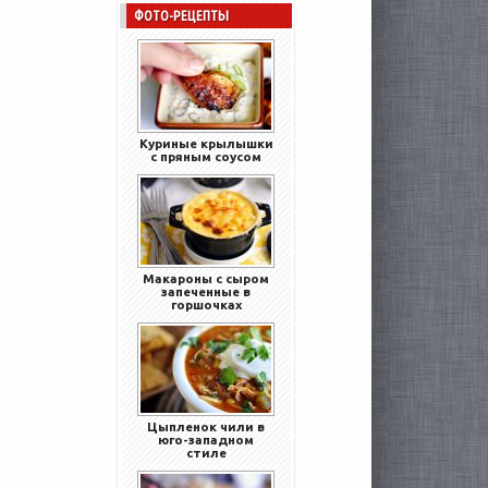
ФОТО-РЕЦЕПТЫ
Куриные крылышки
с пряным соусом
Макароны с сыром
запеченные в
горшочках
Цыпленок чили в
юго-западном
стиле