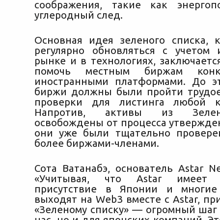
соображения, такие как энергоп
углеродный след.
Основная идея зеленого списка, 
регулярно обновляться с учетом
рынке и в технологиях, заключаетс
помочь местным биржам конк
иностранными платформами. До э
биржи должны были пройти трудо
проверки для листинга любой к
Напротив, активы из Зелен
освобождены от процесса утвержден
они уже были тщательно провере
более биржами-членами.
Сота Ватанабэ, основатель Astar Ne
«Учитывая, что Astar имеет з
присутствие в Японии и многие
выходят на Web3 вместе с Astar, п
«Зеленому списку» — огромный шаг 
нас, но и для японских компаний. Э