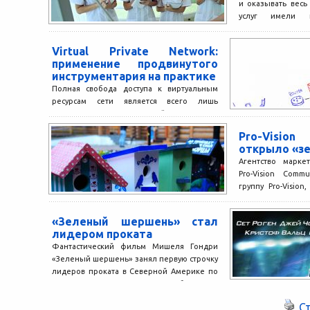
и оказывать весь
услуг имели п
специалист
образованием....
Virtual Private Network:
применение продвинутого
инструментария на практике
Полная свобода доступа к виртуальным
ресурсам сети является всего лишь
видимостью. С одной стороны,
существующие технологии позволяют
Pro-Vision
идентифицировать пользователей по...
открыло «зе
Агентство марке
Pro-Vision Comm
группу Pro-Visio
стартом програ
Первой акцией в р
«Зеленый шершень» стал
лидером проката
Фантастический фильм Мишеля Гондри
«Зеленый шершень» занял первую строчку
лидеров проката в Северной Америке по
итогам выходных 14-16 января. Об...
С