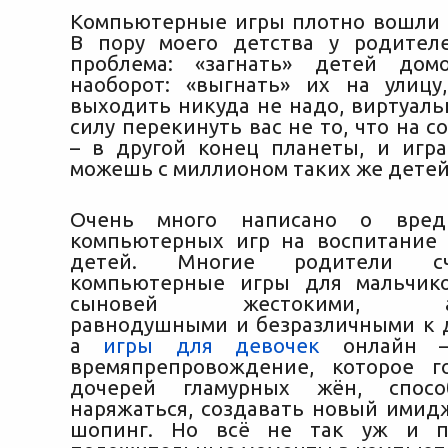
Компьютерные игры плотно вошли 
В пору моего детства у родител
проблема: «загнать» детей дом
наоборот: «выгнать» их на улиц
выходить никуда не надо, виртуаль
силу перекинуть вас не то
, что на 
– в другой конец планеты, и игр
можешь с миллионом таких же детей
Очень много написано о вред
компьютерных игр на воспитание
детей. Многие родители сч
компьютерные игры для мальчик
сыновей жестокими, агре
равнодушными и безразличными к 
а
игры для девочек
онлайн –
времяпрепровождение, которое г
дочерей гламурных жён, спосо
наряжаться, создавать новый имид
шопинг. Но всё не так уж и п