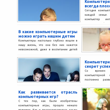
Компьютерн
всегда плох
Сегодня компьют
каждой семье.
компьютер ин
источника информ
принять...
В какие компьютерные игры
можно играть нашим детям
Компьютеры настолько глубоко вошли в
нашу жизнь, что она без них кажется
невозможной, даже в воспитании детей
мы используем компьютер...
Компьютерн
секрет успе
Со времен п
компьютерной 
постоянно разв
появлялись нов
новые критерии о
Как развивается отрасль
компьютерных игр?
С тех пор, как были изобретены
компьютерные игры, прошло немало
времени. Как и прогнозировалось когда-