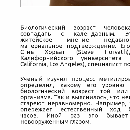
Биологический возраст челове
совпадать с календарным. Э
житейское мнение недавн
материальное подтверждение. Ег
Стив Хорват (Steve Horvath)
Калифорнийского университета (
California, Los Angeles),
специалист по
Ученый изучил процесс метилиро
определил, какому его уровню с
биологический возраст той ил
организма. Так и выяснилось, что н
стареют неравномерно. Например, 
опережает естественный ход б
часов. Иной раз это бывае
невооруженным глазом.