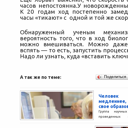
часов непостоянна.У новорожденны
К 20 годам ход постепенно замед
часы «тикают» с одной и той же ско
Обнаруженный ученым механиз
вероятность того, что в ход биоло
можно вмешиваться. Можно даже
вспять — то есть, запустить процес
Надо ли узнать, куда «вставить ключ
А так же по теме:
Поделиться
Челове
медленнее,
свое образо
Группа научных
проведенных 
сделали интере
сказали что стар