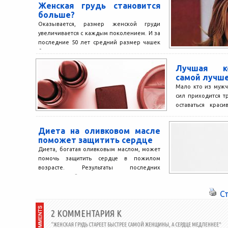
Женская грудь становится
связано с его обра
больше?
Оказывается, размер женской груди
увеличивается с каждым поколением. И за
последние 50 лет средний размер чашек
бюстгальтера увеличился с B...
Лучшая к
самой лучш
Мало кто из мужч
сил приходится т
оставаться крас
макияжа чего стоит
Диета на оливковом масле
поможет защитить сердце
Диета, богатая оливковым маслом, может
помочь защитить сердце в пожилом
возрасте. Результаты последних
исследований, проведенных
в Университете Бордо (Франция),
С
показали, что люди...
2 КОММЕНТАРИЯ К
“ЖЕНСКАЯ ГРУДЬ СТАРЕЕТ БЫСТРЕЕ САМОЙ ЖЕНЩИНЫ, А СЕРДЦЕ МЕДЛЕННЕЕ”