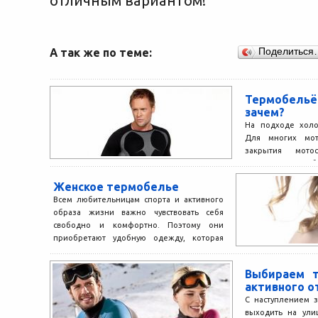
отличным вариантом!
А так же по теме:
Поделиться
Термобель
зачем?
На подходе холо
Для многих мот
закрытия мот
количество б
продлить удовольст
Женское термобелье
Всем любительницам спорта и активного
образа жизни важно чувствовать себя
свободно и комфортно. Поэтому они
приобретают удобную одежду, которая
дарит...
Выбираем 
активного 
С наступлением 
выходить на ули