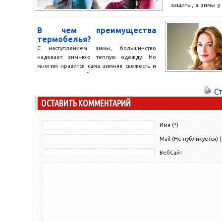
защиты, а зимы у 
суровые. Однако...
В чем преимущества
термобелья?
С наступлением зимы, большинство
надевает зимнюю теплую одежду. Но
многим нравится сама зимняя свежесть и
прохлада, и если бы не...
С
ОСТАВИТЬ КОММЕНТАРИЙ
Имя (*)
Mail (Не публикуется) (
ВебСайт