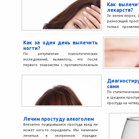
Как вылечи
лекарств?
За окном мороз, а
разносящий прост
только проявля
болезни – любой 
Как за один день вылечить
ногти?
По результатам психологических
исследований, выявилось, что после
первого знакомства с противоположным
полом мужчины оценивают состояние рук
и ногтей своих избранниц....
Диагности
сами
По статистически
в среднем простуж
простуда на четвер
Лечим простуду алкоголем
Внезапно подкравшаяся простуда вряд ли
может кого-то порадовать. Мы начинаем
лечиться в экстренном порядке: