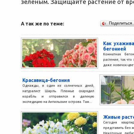
зеленым. Защищайте растение от вр
А так же по теме:
Поделиться
Как ухажива
бегонией
Комнатная бего
растение, так что
даже новичок-цвет
невероятно красив
Красавица-бегония
Однажды, в один из солнечных дней,
натуралист Шарль Плюмье снарядил
корабль и отправился в далекую
экспедицию на Антильские острова. Там...
Живые расте
Сегодня кварт
представить без 
Некоторые любит