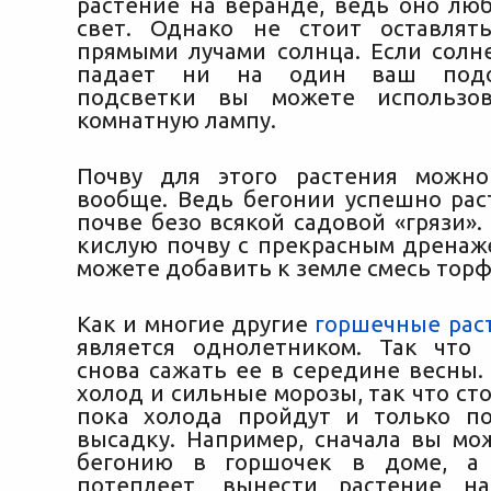
растение на веранде, ведь оно лю
свет. Однако не стоит оставлят
прямыми лучами солнца. Если солн
падает ни на один ваш подо
подсветки вы можете использо
комнатную лампу.
Почву для этого растения можно
вообще. Ведь бегонии успешно рас
почве безо всякой садовой «грязи»
кислую почву с прекрасным дренаже
можете добавить к земле смесь торф
Как и многие другие
горшечные рас
является однолетником. Так что
снова сажать ее в середине весны.
холод и сильные морозы, так что ст
пока холода пройдут и только п
высадку. Например, сначала вы мо
бегонию в горшочек в доме, а 
потеплеет, вынести растение н