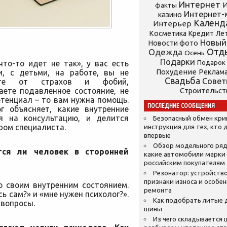
Интернет
И
факты
Интернет-
казино
Календ
Интерьер
Косметика
Кредит
Ле
Новый
Новости фото
Отд
Одежда
Осень
Подарки
то-то идет не так», у вас есть
Подарок
Похудение
, с детьми, на работе, вы не
Реклам
Свадьба
Сове
аете от страхов и фобий,
ете подавленное состояние, не
Строительст
отенциал – то вам нужна помощь.
ПОСЛЕДНИЕ СООБЩЕНИЯ
г объясняет, какие внутренние
я на консультацию, и делится
Безопасный обмен кр
ром специалиста.
инструкция для тех, кто 
впервые
Обзор модельного ряд
тся ли человек в сторонней
какие автомобили марки
российским покупателям
Резонатор: устройство
признаки износа и особе
о своим внутренним состоянием.
ремонта
ь сам?» и «мне нужен психолог?».
Как подобрать литые 
 вопросы.
шины
Из чего складывается ц