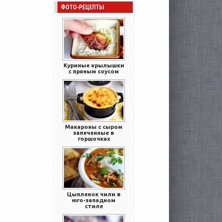
ФОТО-РЕЦЕПТЫ
Куриные крылышки
с пряным соусом
Макароны с сыром
запеченные в
горшочках
Цыпленок чили в
юго-западном
стиле