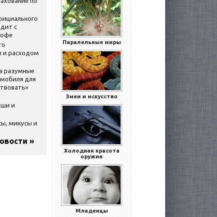
ахование по
официального
дит с
кофе
Паралельные миры
то
 и расходом
за разумные
омобиля для
ствовать»
Змеи и искусство
ыши и
сы, минусы и
новости »
Холодная красота
оружия
Младенцы