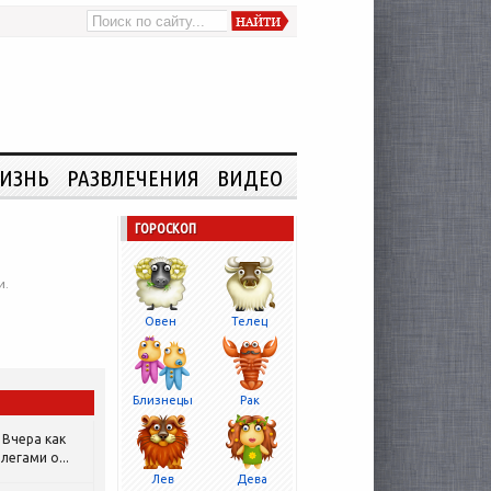
ИЗНЬ
РАЗВЛЕЧЕНИЯ
ВИДЕО
ГОРОСКОП
и.
Овен
Телец
Близнецы
Рак
Вчера как
легами о...
Лев
Дева