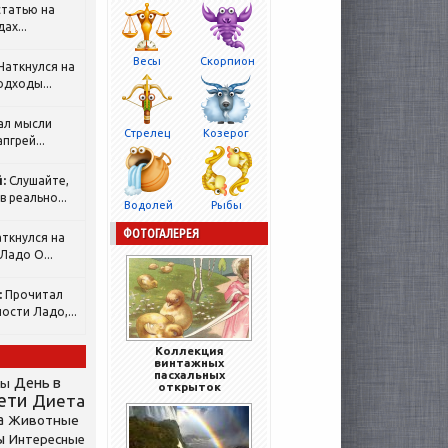
татью на
ах...
Весы
Скорпион
Наткнулся на
одходы...
ал мысли
Стрелец
Козерог
пгрей...
:
Слушайте,
 реально...
Водолей
Рыбы
ФОТОГАЛЕРЕЯ
ткнулся на
Ладо О...
:
Прочитал
ости Ладо,...
Коллекция
винтажных
пасхальных
День в
сы
открыток
ети
Диета
а
Животные
ы
Интересные