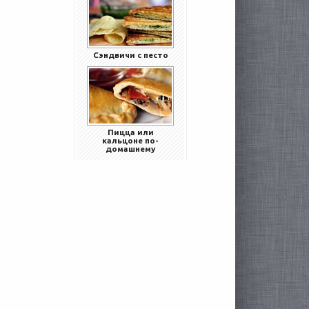
Сэндвичи с песто
Пицца или
кальцоне по-
домашнему