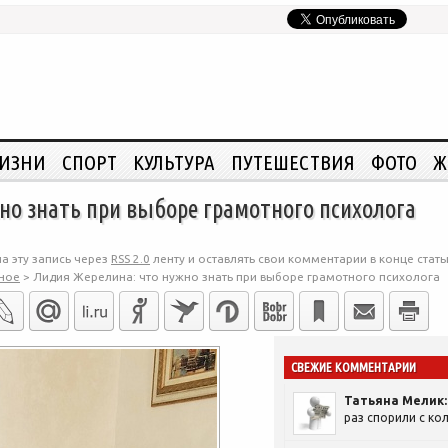
ЖИЗНИ
СПОРТ
КУЛЬТУРА
ПУТЕШЕСТВИЯ
ФОТО
Ж
но знать при выборе грамотного психолога
а эту запись через
RSS 2.0
ленту и оставлять свои комментарии в конце стать
ное
>
Лидия Жерелина: что нужно знать при выборе грамотного психолога
СВЕЖИЕ КОММЕНТАРИИ
Татьяна Мелик:
раз спорили с кол