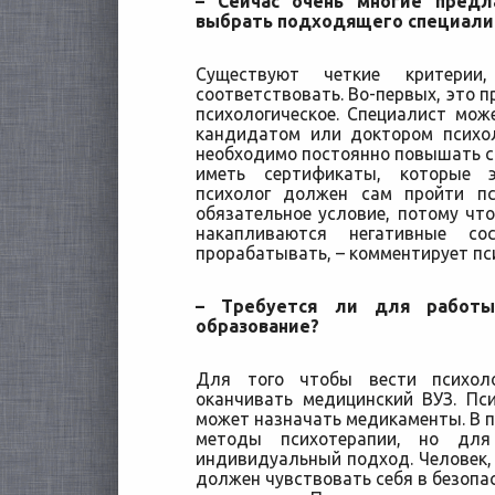
– Сейчас очень многие предл
выбрать подходящего специали
Существуют четкие критерии
соответствовать. Во-первых, это 
психологическое. Специалист мож
кандидатом или доктором психол
необходимо постоянно повышать с
иметь сертификаты, которые э
психолог должен сам пройти пс
обязательное условие, потому что
накапливаются негативные со
прорабатывать, – комментирует пс
– Требуется ли для работы
образование?
Для того чтобы вести психоло
оканчивать медицинский ВУЗ. Пс
может назначать медикаменты. В п
методы психотерапии, но для
индивидуальный подход. Человек,
должен чувствовать себя в безопас