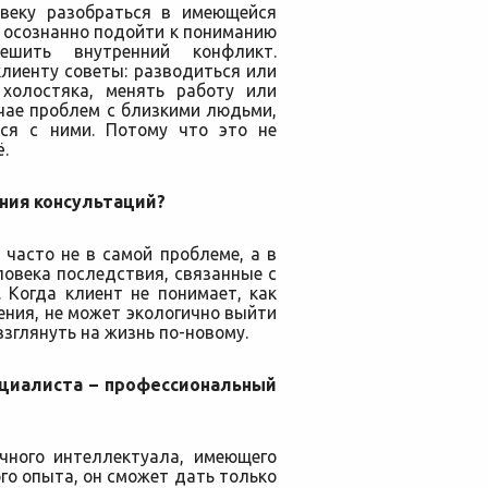
овеку разобраться в имеющейся
, осознанно подойти к пониманию
решить внутренний конфликт.
лиенту советы: разводиться или
 холостяка, менять работу или
учае проблем с близкими людьми,
ься с ними. Потому что это не
ё.
ения консультаций?
 часто не в самой проблеме, а в
ловека последствия, связанные с
 Когда клиент не понимает, как
ния, не может экологично выйти
взглянуть на жизнь по-новому.
ециалиста – профессиональный
чного интеллектуала, имеющего
ого опыта, он сможет дать только