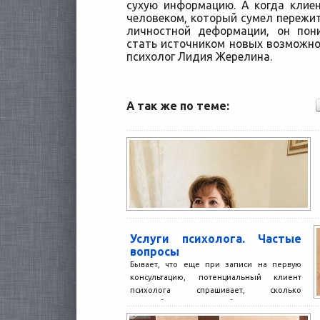
сухую информацию. А когда клие
человеком, который сумел пережит
личностной деформации, он пон
стать источником новых возможнос
психолог Лидия Жерелина.
А так же по теме:
Услуги психолога. Частые
вопросы
Бывает, что еще при записи на первую
консультацию, потенциальный клиент
психолога спрашивает, сколько
понадобится встреч, чтобы решить ту или
иную...