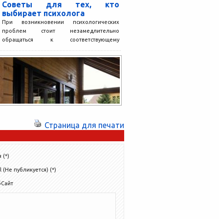
Советы для тех, кто
выбирает психолога
При возникновении психологических
проблем стоит незамедлительно
обращаться к соответствующему
специалисту. Кому отдать предпочтение в
процессе поиска? Этот вопрос сегодня
волнует...
Страница для печати
 (*)
l (Не публикуется) (*)
бСайт