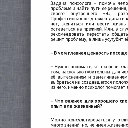
Задача психолога – помочь чел
проблеме и найти пути ее решения
своего внутреннего «Я», раз
Профессионал не должен давать к
нет, жениться или вести жизнь
оставаться на прежней. Или, в сл
рекомендовать перестать общат
решит проблему, а лишь усугубит е
– В чем главная ценность посещ
– Нужно понимать, что корень зла
том, насколько губительны для че
её вытеснением и замалчиванием.
выбраться из создавшегося положе
из него, именно психолог помогает 
– Что важнее для хорошего сп
опыт или жизненный?
Можно консультироваться у отли
много знаний, но, не имея жизненн