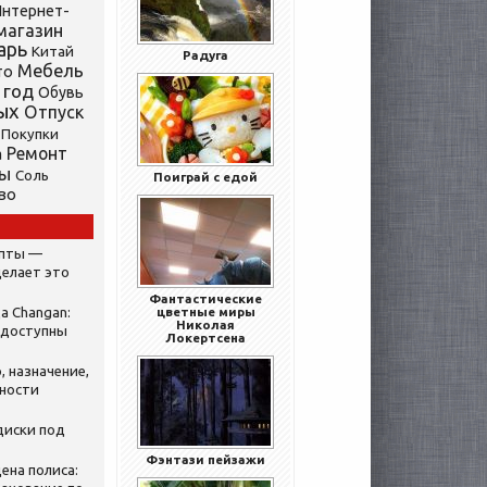
нтернет-
магазин
арь
Китай
Радуга
Мебель
то
 год
Обувь
ых
Отпуск
Покупки
Ремонт
а
ты
Соль
Поиграй с едой
во
ипты —
делает это
Фантастические
а Changan:
цветные миры
Николая
 доступны
Локертсена
, назначение,
нности
диски под
Фэнтази пейзажи
ена полиса: