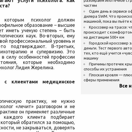
агают услуги психолога. Как
разбираем ипотечное стр
ста?
частям
Один день в сервисе 
дилера SWM. Что происхо
, которым психолог должен
машиной, пока вы пьёте 
профильное образование – высшее
Кроссовер на трассе: ч
ет иметь ученую степень – быть
происходит с комфортом
огических наук. Во-вторых, ему
на дистанции 500+ км
вой профессиональный уровень и
Городской кроссовер 
то подтверждают. В-третьих,
деньги. Тест первого авт
ихотерапию и супервизию. Это
тех, кто ещё учится «чув
 в силу особенностей профессии
машину
стояния, которые необходимо
Причины протечек кр
ихолог Лидия Жерелина.
способы их устранения
Плоская кровля — плю
сферы применения
 с клиентами медицинское
Все 
гическую практику, не нужно
ихолог «лечит» разговором и не
рактике он применяет различные
 каждого клиента подбирает
 который обратился за помощью,
ности, не закрываться, доверять