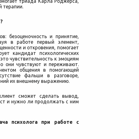
омогает триада Карла Роджерса,
 терапии.
?
ов: безоценочность и принятие,
ьзуя в работе первый элемент,
енности и откровения, помогает
рует кандидат психологических
 это чувствительность к эмоциям
то они чувствуют и переживают.
нентом общения в помогающей
тсутствие фальши в разговоре,
аний их внешнему выражению.
клиент сможет сделать вывод,
ст и нужно ли продолжать с ним
ача психолога при работе с