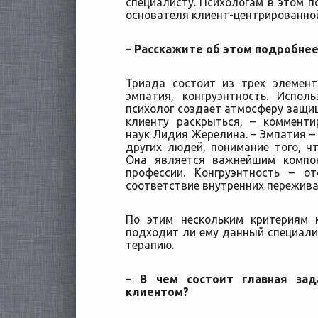
специалисту. Психологам в этом п
основателя клиент-центрированной
– Расскажите об этом подробнее
Триада состоит из трех элемент
эмпатия, конгруэнтность. Испол
психолог создает атмосферу защищ
клиенту раскрыться, – комменти
наук Лидия Жерелина. – Эмпатия –
других людей, понимание того, ч
Она является важнейшим компо
профессии. Конгруэнтность – о
соответствие внутренних пережив
По этим нескольким критериям 
подходит ли ему данный специали
терапию.
– В чем состоит главная зад
клиентом?