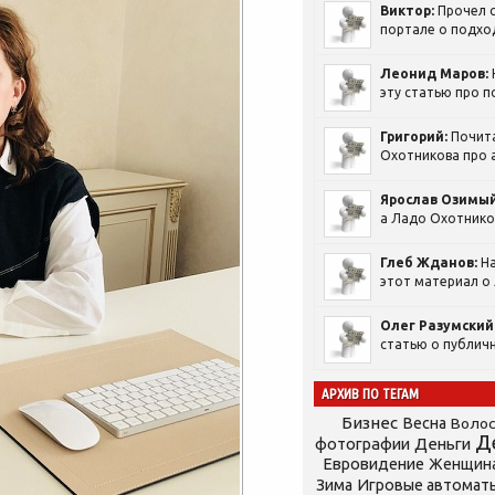
Виктор:
Прочел с
портале о подход
Леонид Маров:
эту статью про п
Григорий:
Почит
Охотникова про а
Ярослав Озимый
а Ладо Охотников
Глеб Жданов:
На
этот материал о 
Олег Разумский
статью о публичн
АРХИВ ПО ТЕГАМ
Бизнес
Весна
Воло
Д
фотографии
Деньги
Евровидение
Женщин
Зима
Игровые автомат