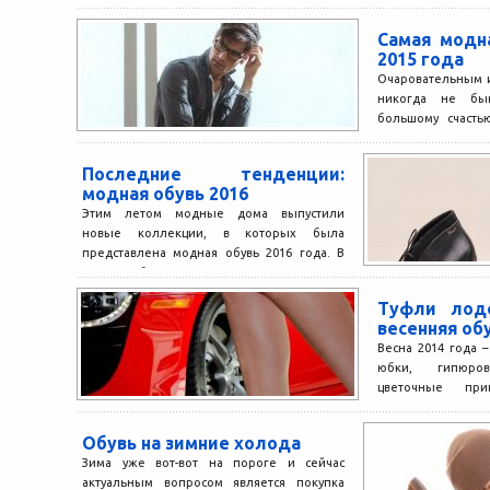
Самая модн
2015 года
Очаровательным 
никогда не бы
большому счасть
текущего года изв
Последние тенденции:
модная обувь 2016
Этим летом модные дома выпустили
новые коллекции, в которых была
представлена модная обувь 2016 года. В
данном обзоре мы перечислим...
Туфли лод
весенняя об
Весна 2014 года 
юбки, гипюро
цветочные при
этнические орн
классические...
Обувь на зимние холода
Зима уже вот-вот на пороге и сейчас
актуальным вопросом является покупка