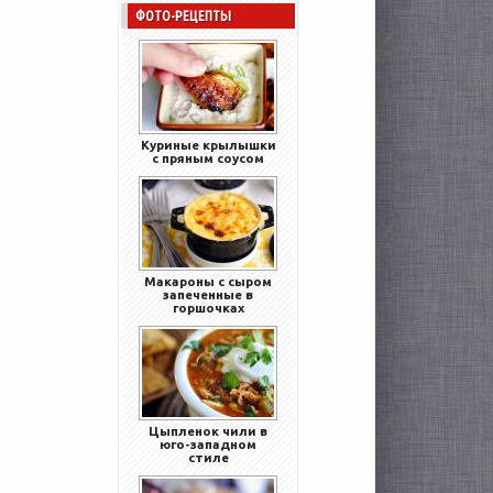
ФОТО-РЕЦЕПТЫ
Куриные крылышки
с пряным соусом
Макароны с сыром
запеченные в
горшочках
Цыпленок чили в
юго-западном
стиле