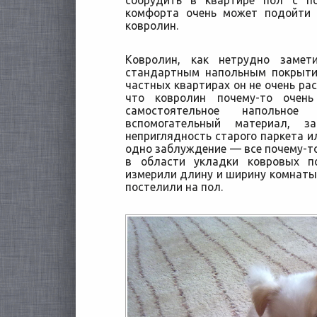
соорудить в квартире пол с п
комфорта очень может подойти
ковролин.
Ковролин, как нетрудно замет
стандартным напольным покрыти
частных квартирах он не очень ра
что ковролин почему-то очен
самостоятельное напольно
вспомогательный материал, 
неприглядность старого паркета и
одно заблуждение — все почему-т
в области укладки ковровых по
измерили длину и ширину комнаты,
постелили на пол.