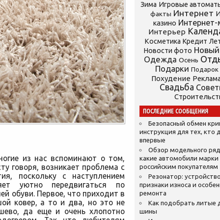
Зима
Игровые автомат
Интернет
И
факты
Интернет-
казино
Календ
Интерьер
Косметика
Кредит
Ле
Новый
Новости фото
Отд
Одежда
Осень
Подарки
Подарок
Похудение
Реклам
Свадьба
Сове
Строительст
ПОСЛЕДНИЕ СООБЩЕНИЯ
Безопасный обмен кр
инструкция для тех, кто 
впервые
Обзор модельного ряд
ногие из нас вспоминают о том,
какие автомобили марки
у говоря, возникает проблема с
российским покупателям
тия, поскольку с наступлением
Резонатор: устройство
яет уютно передвигаться по
признаки износа и особе
й обуви. Первое, что приходит в
ремонта
ой ковер, а то и два, но это не
Как подобрать литые 
ешево, да еще и очень хлопотно
шины