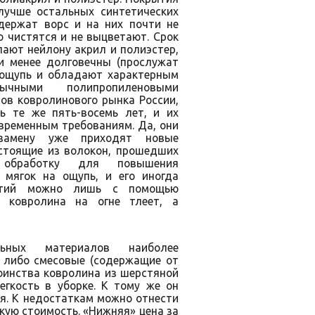
лучше остальных синтетических
 держат ворс и на них почти не
о чистятся и не выцветают. Срок
пают нейлону акрил и полиэстер,
 и менее долговечны (прослужат
а ощупь и обладают характерным
ычными полипропиленовыми
ов ковролинового рынка России,
ь те же пять-восемь лет, и их
временным требованиям. Да, они
амену уже приходят новые
стоящие из волокон, прошедших
 обработку для повышения
н мягок на ощупь, и его иногда
ытий можно лишь с помощью
 ковролина на огне тлеет, а
ьных материалов наиболее
 либо смесовые (содержащие от
оинства ковролина из шерстяной
егкость в уборке. К тому же он
я. К недостаткам можно отнести
кую стоимость. «Нижняя» цена за