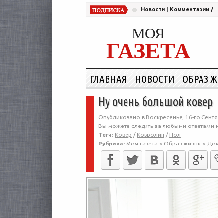
Новости
|
Комментарии
/
МОЯ
ГАЗЕТА
ГЛАВНАЯ
НОВОСТИ
ОБРАЗ 
Ну очень большой ковер
Опубликовано в Воскресенье, 16-го Сентя
Вы можете следить за любыми ответами н
Теги:
Ковер
/
Ковролин
/
Пол
Рубрика:
Моя газета
>
Образ жизни
>
До