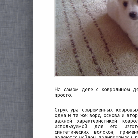
На самом деле с ковролином де
просто.
Структура современных ковровы
одна и та же: ворс, основа и вто
важной характеристикой ковро
используемой для его изгот
синтетических волокон, приме
являются нейлон, полипропилен, п