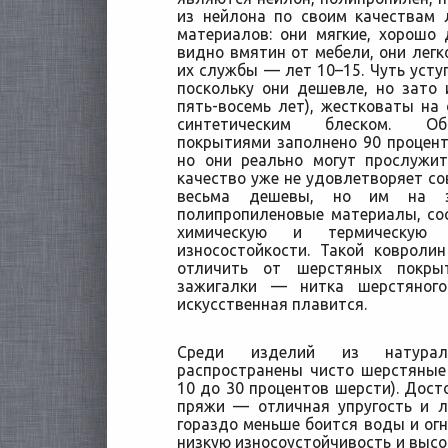
из нейлона по своим качествам 
материалов: они мягкие, хорошо
видно вмятин от мебели, они легк
их службы — лет 10–15. Чуть усту
поскольку они дешевле, но зато
пять-восемь лет), жестковаты н
синтетическим блеском. Об
покрытиями заполнено 90 процент
но они реально могут прослужит
качество уже не удовлетворяет со
весьма дешевы, но им на з
полипропиленовые материалы, со
химическую и термическую
износостойкости. Такой ковроли
отличить от шерстяных покр
зажигалки — нитка шерстяного
искусственная плавится.
Среди изделий из натурал
распространены чисто шерстяные
10 до 30 процентов шерсти). Дост
пряжи — отличная упругость и л
гораздо меньше боится воды и огн
низкую износоустойчивость и высо