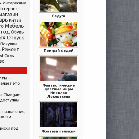
ы
Интересные
нтернет-
магазин
Радуга
арь
Китай
Мебель
то
 год
Обувь
ых
Отпуск
Покупки
Ремонт
а
Поиграй с едой
ты
Соль
во
ипты —
делает это
Фантастические
цветные миры
Николая
а Changan:
Локертсена
 доступны
, назначение,
нности
диски под
Фэнтази пейзажи