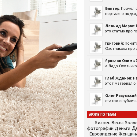
Виктор:
Прочел с
портале о подход
Леонид Маров:
эту статью про п
Григорий:
Почит
Охотникова про а
Ярослав Озимый
а Ладо Охотников
Глеб Жданов:
На
этот материал о 
Олег Разумский
статью о публичн
АРХИВ ПО ТЕГАМ
Бизнес
Весна
Воло
Д
фотографии
Деньги
Евровидение
Женщин