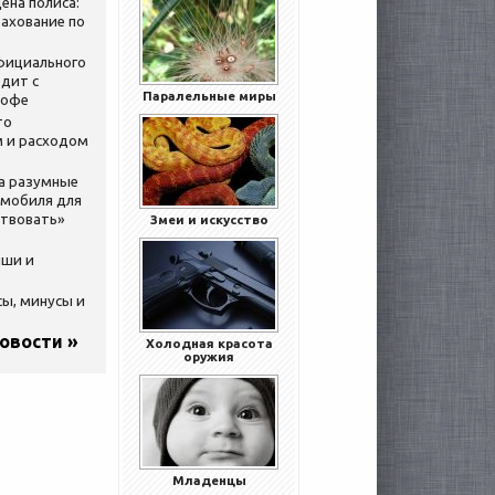
ена полиса:
ахование по
официального
дит с
Паралельные миры
кофе
то
 и расходом
за разумные
омобиля для
ствовать»
Змеи и искусство
ыши и
сы, минусы и
новости »
Холодная красота
оружия
Младенцы