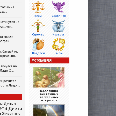
татью на
ах...
Весы
Скорпион
Наткнулся на
одходы...
Стрелец
Козерог
ал мысли
пгрей...
:
Слушайте,
Водолей
Рыбы
 реально...
ФОТОГАЛЕРЕЯ
ткнулся на
Ладо О...
:
Прочитал
ости Ладо,...
Коллекция
винтажных
пасхальных
открыток
День в
сы
ети
Диета
а
Животные