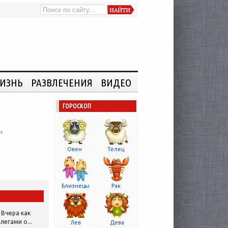
ИЗНЬ
РАЗВЛЕЧЕНИЯ
ВИДЕО
ГОРОСКОП
и.
Овен
Телец
Близнецы
Рак
Вчера как
легами о...
Лев
Дева