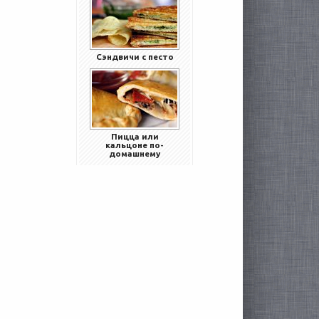
Сэндвичи с песто
Пицца или
кальцоне по-
домашнему