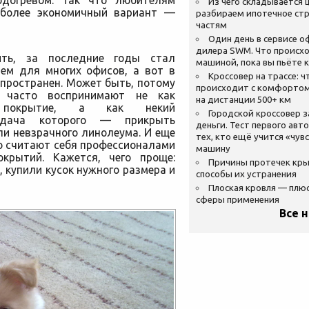
одогревом. Так что любителям
Из чего складывается ц
 более экономичный вариант —
разбираем ипотечное стр
частям
Один день в сервисе 
дилера SWM. Что происхо
ить, за последние годы стал
машиной, пока вы пьёте 
ем для многих офисов, а вот в
Кроссовер на трассе: ч
спространен. Может быть, потому
происходит с комфортом
ь часто воспринимают не как
на дистанции 500+ км
е покрытие, а как некий
Городской кроссовер 
задача которого — прикрыть
деньги. Тест первого авт
ли невзрачного линолеума. И еще
тех, кто ещё учится «чув
о считают себя профессионалами
машину
крытий. Кажется, чего проще:
Причины протечек кр
 купили кусок нужного размера и
способы их устранения
Плоская кровля — плю
сферы применения
Все 