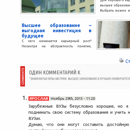
Для хорошего ка
высшее образова
Выбрать можно и
заграничные вузы,
Высшее образование –
выгодная инвестиция в
будущее
С чего начинается карьерный рост?
Несмотря на абстрактность понятия,
можно утверждать, что именно с
правильного подбора профессии. Хорошо
С
освоенная специальность...
ОДИН КОММЕНТАРИЙ К
“ЗНАМЕНИТЫЕ ВУЗЫ АВСТРИИ: ВЫСШЕЕ ОБРАЗОВАНИЕ В ЛУЧШИХ УНИВЕРСИТЕТА
ЯРОСЛАВ
Ноябрь 29th, 2015 - 11:20
Зарубежные ВУЗы безусловно хорошие, но я
поднимать свою систему образования и учить 
ВУЗах.
Думаю, что они могут составить достойную