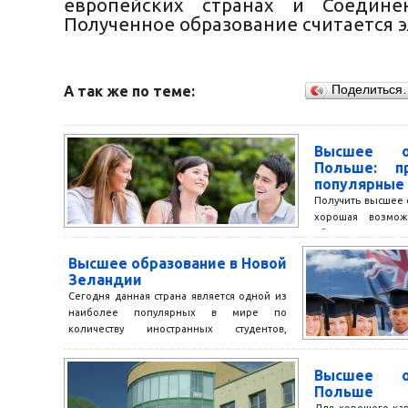
европейских странах и Соедине
Полученное образование считается 
А так же по теме:
Поделиться
Высшее о
Польше: п
популярные
Получить высшее 
хорошая возмож
абитуриентов не 
построить карьеру 
Высшее образование в Новой
Зеландии
Сегодня данная страна является одной из
наиболее популярных в мире по
количеству иностранных студентов,
приезжающих туда учиться. Если вы тоже...
Высшее о
Польше