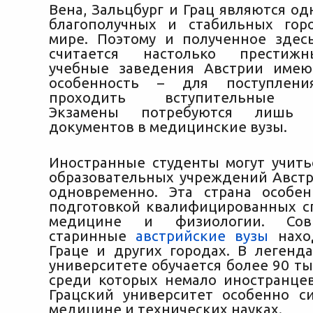
Вена, Зальцбург и Грац являются о
благополучных и стабильных гор
мире. Поэтому и полученное здес
считается настолько престиж
учебные заведения Австрии имею
особенность – для поступлен
проходить вступительные те
Экзамены потребуются лишь
документов в медицинские вузы.
Иностранные студенты могут учить
образовательных учреждений Австр
одновременно. Эта страна особе
подготовкой квалифицированных с
медицине и физиологии. Со
старинные
австрийские вузы
наход
Граце и других городах. В легенд
университете обучается более 90 ты
среди которых немало иностранце
Грацский университет особенно с
медицине и технических науках.