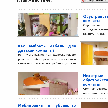
А так же по теме:
Поделиться
Обустрой
комнаты
Обустройств
последовательно
комнаты. А если 
семья с ребен
внимания требует 
Как выбрать мебель для
детской комнаты?
Нет ничего важнее, чем здоровье вашего
ребенка. Чтобы правильно психически и
физически развиваться, ребенок должен
полноценно отдыхать. Для того, чтобы...
Нехитр
обустрой
комнаты
Стоит ли очередн
насколько важ
ребенка наличие
Приступая к ее обус
Меблировка и убранство