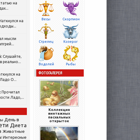
татью на
ах...
Весы
Скорпион
Наткнулся на
одходы...
ал мысли
Стрелец
Козерог
пгрей...
:
Слушайте,
 реально...
Водолей
Рыбы
ФОТОГАЛЕРЕЯ
ткнулся на
Ладо О...
:
Прочитал
ости Ладо,...
Коллекция
винтажных
пасхальных
День в
сы
открыток
ети
Диета
а
Животные
ы
Интересные