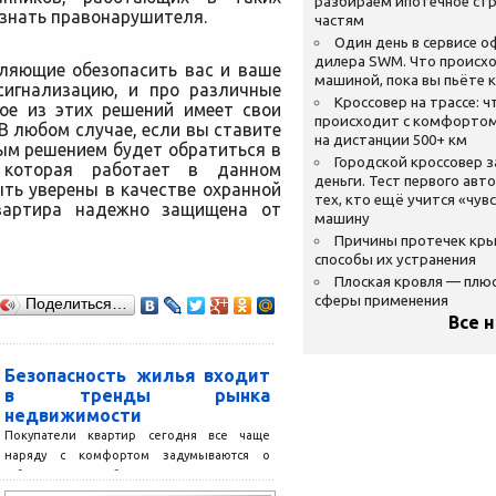
разбираем ипотечное стр
ознать правонарушителя.
частям
Один день в сервисе 
дилера SWM. Что происхо
оляющие обезопасить вас и ваше
машиной, пока вы пьёте 
сигнализацию, и про различные
Кроссовер на трассе: ч
ое из этих решений имеет свои
происходит с комфортом
В любом случае, если вы ставите
на дистанции 500+ км
ым решением будет обратиться в
Городской кроссовер 
, которая работает в данном
деньги. Тест первого авт
ть уверены в качестве охранной
тех, кто ещё учится «чув
вартира надежно защищена от
машину
Причины протечек кр
способы их устранения
Плоская кровля — плю
сферы применения
Поделиться…
Все 
Безопасность жилья входит
в тренды рынка
недвижимости
Покупатели квартир сегодня все чаще
наряду с комфортом задумываются о
безопасности будущего жилья. Ранее
такая составляющая сопутствовала