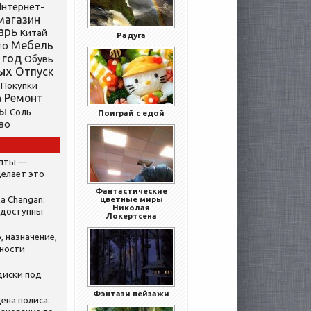
нтернет-
магазин
арь
Китай
Радуга
Мебель
то
 год
Обувь
ых
Отпуск
Покупки
Ремонт
а
ты
Соль
Поиграй с едой
во
ипты —
делает это
Фантастические
а Changan:
цветные миры
Николая
 доступны
Локертсена
, назначение,
нности
диски под
Фэнтази пейзажи
ена полиса: