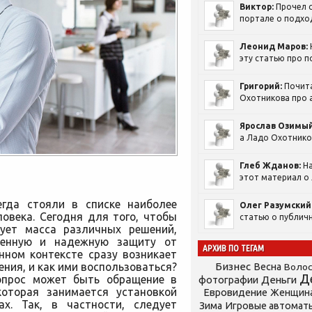
Виктор:
Прочел с
портале о подход
Леонид Маров:
эту статью про п
Григорий:
Почит
Охотникова про а
Ярослав Озимый
а Ладо Охотников
Глеб Жданов:
На
этот материал о 
егда стояли в списке наиболее
Олег Разумский
овека. Сегодня для того, чтобы
статью о публичн
вует масса различных решений,
венную и надежную защиту от
АРХИВ ПО ТЕГАМ
нном контексте сразу возникает
ения, и как ими воспользоваться?
Бизнес
Весна
Воло
Д
опрос может быть обращение в
фотографии
Деньги
которая занимается установкой
Евровидение
Женщин
х. Так, в частности, следует
Зима
Игровые автомат