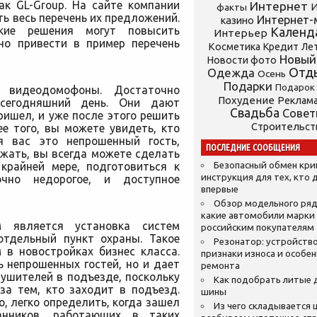
ак GL-Group. На сайте компании
Интернет
И
факты
ь весь перечень их предложений.
Интернет-
казино
кие решения могут повысить
Календ
Интерьер
но привести в пример перечень
Косметика
Кредит
Ле
Новый
Новости фото
Отд
Одежда
Осень
Подарки
Подарок
 видеодомофоны. Достаточно
Похудение
Реклам
 сегодняшний день. Они дают
Свадьба
Сове
ришел, и уже после этого решить
Строительст
е того, вы можете увидеть, кто
я вас это непрошенный гость,
ПОСЛЕДНИЕ СООБЩЕНИЯ
жать, вы всегда можете сделать
 крайней мере, подготовиться к
Безопасный обмен кр
инструкция для тех, кто 
очно недорогое, и доступное
впервые
Обзор модельного ряд
какие автомобили марки
м является установка систем
российским покупателям
тдельный пункт охраны. Такое
Резонатор: устройство
 в новостройках бизнес класса.
признаки износа и особе
 непрошенных гостей, но и дает
ремонта
ушителей в подъезде, поскольку
Как подобрать литые 
за тем, кто заходит в подъезд.
шины
, легко определить, когда зашел
Из чего складывается ц
анников, работающих в таких