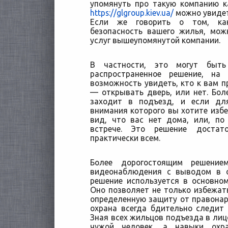
упомянуть про такую компанию к
https://glgroup.kiev.ua/
можно увидет
Если же говорить о том, ка
безопасность вашего жилья, мож
услуг вышеупомянутой компании.
В частности, это могут быть
распространенное решение, на
возможность увидеть, кто к вам п
— открывать дверь, или нет. Боле
заходит в подъезд, и если дл
внимания которого вы хотите избе
вид, что вас нет дома, или, по
встрече. Это решение достат
практически всем.
Более дорогостоящим решение
видеонаблюдения с выводом в о
решение используется в основном
Оно позволяет не только избежать
определенную защиту от правонар
охрана всегда бдительно следит 
Зная всех жильцов подъезда в лицо
чужой человек, а навыки охр