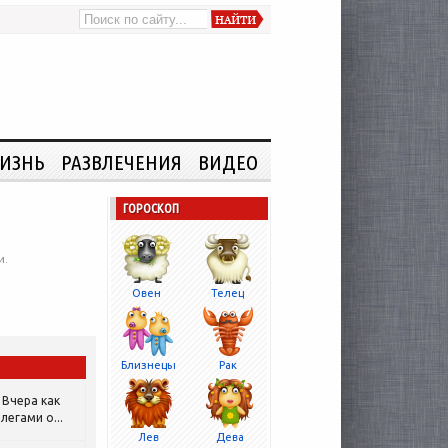
ИЗНЬ
РАЗВЛЕЧЕНИЯ
ВИДЕО
ГОРОСКОП
и.
Овен
Телец
Близнецы
Рак
Вчера как
легами о...
Лев
Дева