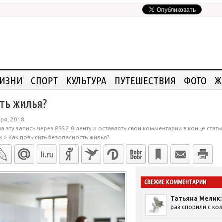
ЖИЗНИ
СПОРТ
КУЛЬТУРА
ПУТЕШЕСТВИЯ
ФОТО
Ж
ть жилья?
ря, 2018.
а эту запись через
RSS 2.0
ленту и оставлять свои комментарии в конце стать
м
>
Как повысить безопасность жилья?
СВЕЖИЕ КОММЕНТАРИИ
Татьяна Мелик:
раз спорили с кол