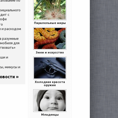
ахование по
официального
дит с
кофе
Паралельные миры
то
 и расходом
за разумные
омобиля для
ствовать»
Змеи и искусство
ыши и
сы, минусы и
новости »
Холодная красота
оружия
Младенцы