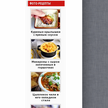
ФОТО-РЕЦЕПТЫ
Куриные крылышки
с пряным соусом
Макароны с сыром
запеченные в
горшочках
Цыпленок чили в
юго-западном
стиле