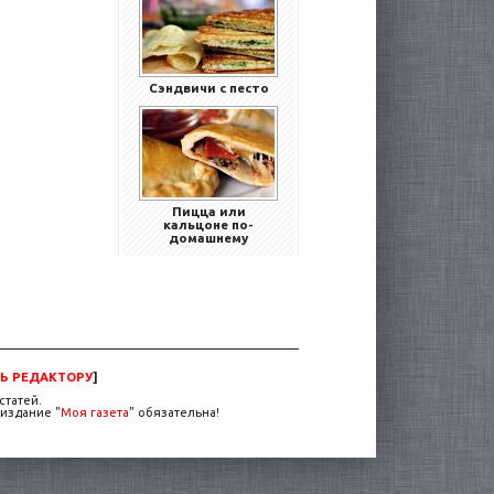
Сэндвичи с песто
Пицца или
кальцоне по-
домашнему
Ь РЕДАКТОРУ
]
статей.
издание "
Моя газета
" обязательна!