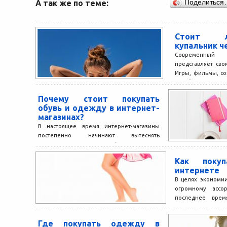
А так же по теме:
Поделиться
Стоит л
купальник ч
Современный
представляет сво
Игры, фильмы, со
онлайн развлече
частью...
Почему стоит покупать
обувь и одежду в интернет-
магазинах?
В настоящее время интернет-магазины
постепенно начинают вытеснять
стандартные, и все это благодаря ряду
преимуществ, связанных с электронными
Как поку
магазинами. Это же...
интернете
В целях экономии
огромному ассо
последнее вре
предпочитает 
онлайн....
Где покупать одежду в