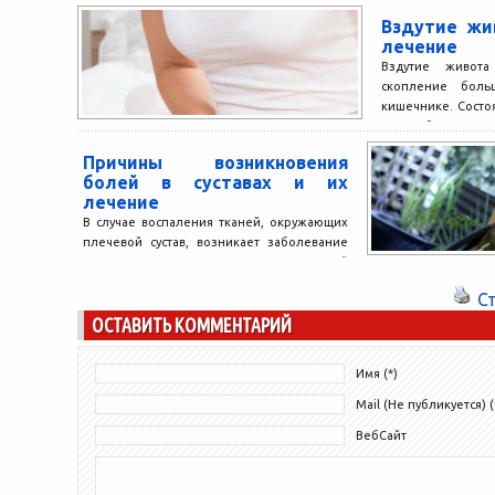
образуется на коже, то является
Вздутие жи
следствием нашего внутреннего негатива.
лечение
Это наша злость и...
Вздутие живот
скопление боль
кишечнике. Состоя
может быть разовы
Причины возникновения
болей в суставах и их
лечение
В случае воспаления тканей, окружающих
плечевой сустав, возникает заболевание
под названием плечелопаточный
периартрит. Оно появляется вследствие
С
постоянного стеснения движений между...
ОСТАВИТЬ КОММЕНТАРИЙ
Имя (*)
Mail (Не публикуется) (
ВебСайт