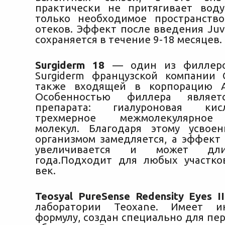
практически не притягивает вод
только необходимое пространств
отеков. Эффект после введения Juv
сохраняется в течение 9-18 месяцев.
Surgiderm 18
— один из филлеро
Surgiderm французской компании C
также входящей в корпорацию Al
Особенностью филлера являетс
препарата: гиалуроновая ки
трехмерное межмолекулярное
молекул. Благодаря этому усвое
организмом замедляется, а эффект
увеличивается и может дли
года.Подходит для любых участк
век.
Teosyal PureSense Redensity Eyes II
лаборатории Teoxane. Имеет и
формулу, создан специально для пе