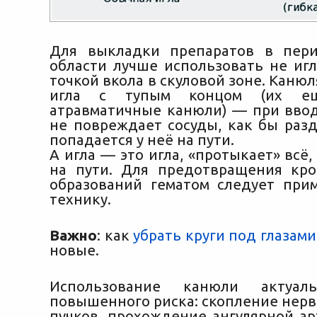
Для выкладки препаратов в пери
области лучше использовать не игл
точкой вкола в скуловой зоне. Канюл
игла с тупым концом (их е
атравматичные канюли) — при ввод
не повреждает сосуды, как бы разд
попадается у неё на пути.
А игла — это игла, «протыкает» всё, 
на пути. Для предотвращения кр
образований гематом следует при
технику.
Важно
: как
убрать круги под глазами
новые.
Использование канюли актуа
повышенного риска: скопление нерв
пучков, прохождение ангулярной ар