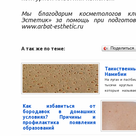
Мы благодарим косметологов кл
Эстетик» за помощь при подгото
www.arbat-esthetic.ru
А так же по теме:
Поделиться
Таинств
Намибии
На лугах и пастб
тысячи круглых 
которые называю
Они составляют от 
Как избавиться от
бородавок в домашних
условиях? Причины и
профилактика появления
образований
В народе есть поверье, что все, что