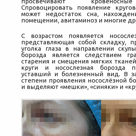
просвечивают кровеносны
Спровоцировать появление круго
может недостаток сна, нахожде
помещении, авитаминоз и многие др
С возрастом появляется нососле
представляющая собой складку, 
уголка глаза в направлении скулы
борозда является следствием гр
старения и смещения мягких тканей
круги и носослезная борозда 
уставший и болезненный вид. В з
степени проявления носослёзной бо
и выделяют «мешки», «синяки» и «кр