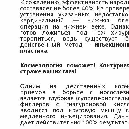
К сожалению, эффективность наро
составляет не более 40%. Из прове
устранения указанных недостатк
кардинальный — нижняя блефа
операция на нижнем веке. Одна
готов ложиться под нож хирур
торопиться, ведь существует 
действенный метод –
инъекцион
пластика
.
Косметология поможет! Контурна
страже ваших глаз!
Одним из действенных космет
приёмов в борьбе с носослёзн
является глубокая (супрапериостал
филлеров с гиалуроновой кисл
вводится под круговую мышцу г
медленного инъецирования. Данн
дает действительно 100% результат!